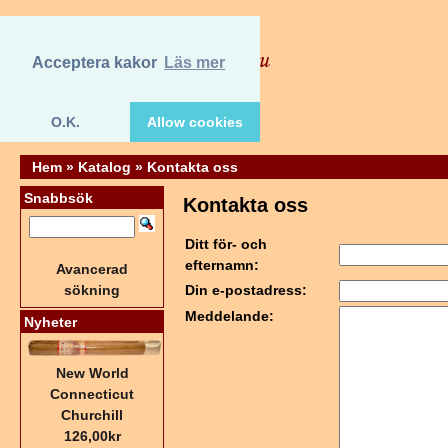
Acceptera kakor
Läs mer
O.K.
Allow cookies
Hem
»
Katalog
»
Kontakta oss
Snabbsök
Kontakta oss
Ditt för- och
efternamn:
Avancerad
sökning
Din e-postadress:
Meddelande:
Nyheter
New World
Connecticut
Churchill
126,00kr