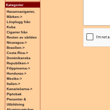
Kategorier
Havannacigarrer,
Märken->
Lösplugg från
Kuba
Cigarrer från
Resten av världen
Nicaragua->
Brasilien->
Costa Rica->
Dominikanska
Republiken->
Filippinerna->
Honduras->
Mexiko->
Italien->
Kanarieöarna->
Piptobak
Presenter &
Utbildning
Aluminiumtuber