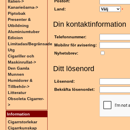
Postort:
Italien->
Kanarieöarna->
Land:
*
Piptobak
Presenter &
Din kontaktinformation
Utbildning
Aluminiumtuber
Telefonnummer:
Edicion
Limitadas/Begränsade
Mobilnr för avisering:
Utg
Nyhetsbrev:
Cigariller och
Maskinrullat->
Ditt lösenord
Den Gamla
Munnen
Humidorer &
Lösenord:
Tillbehör->
Bekräfta lösenordet:
Litteratur
Obsoleta Cigarrer-
>
Information
Cigarrstorlekar
Cigarrkunskap