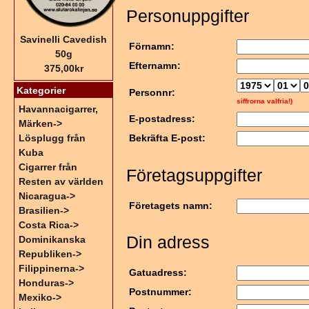
Personuppgifter
Savinelli Cavedish
Förnamn:
50g
Efternamn:
375,00kr
Kategorier
Personnr:
siffrorna valfria!)
Havannacigarrer,
E-postadress:
Märken->
Lösplugg från
Bekräfta E-post:
Kuba
Cigarrer från
Företagsuppgifter
Resten av världen
Nicaragua->
Företagets namn:
Brasilien->
Costa Rica->
Din adress
Dominikanska
Republiken->
Filippinerna->
Gatuadress:
Honduras->
Postnummer:
Mexiko->