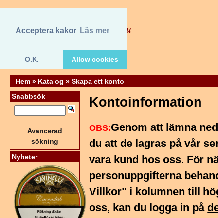
Acceptera kakor
Läs mer
O.K.
Allow cookies
Hem
»
Katalog
»
Skapa ett konto
Snabbsök
Kontoinformation
Genom att lämna ned
OBS:
Avancerad
sökning
du att de lagras på vår ser
Nyheter
vara kund hos oss. För n
personuppgifterna behand
Villkor" i kolumnen till h
oss, kan du logga in på
de