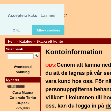
Acceptera kakor
Läs mer
O.K.
Allow cookies
Hem
»
Katalog
»
Skapa ett konto
Snabbsök
Kontoinformation
Genom att lämna ned
OBS:
Avancerad
sökning
du att de lagras på vår ser
Nyheter
vara kund hos oss. För n
personuppgifterna behand
Casa Magna
Villkor" i kolumnen till h
Colorado Torito
10-pack
oss, kan du logga in på
de
775,00kr