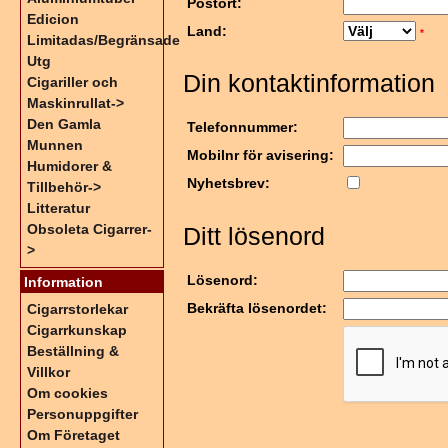
Postort:
Edicion
Land:
*
Limitadas/Begränsade
Utg
Din kontaktinformation
Cigariller och
Maskinrullat->
Den Gamla
Telefonnummer:
Munnen
Mobilnr för avisering:
Humidorer &
Nyhetsbrev:
Tillbehör->
Litteratur
Obsoleta Cigarrer-
Ditt lösenord
>
Lösenord:
Information
Bekräfta lösenordet:
Cigarrstorlekar
Cigarrkunskap
Beställning &
Villkor
Om cookies
Personuppgifter
Om Företaget