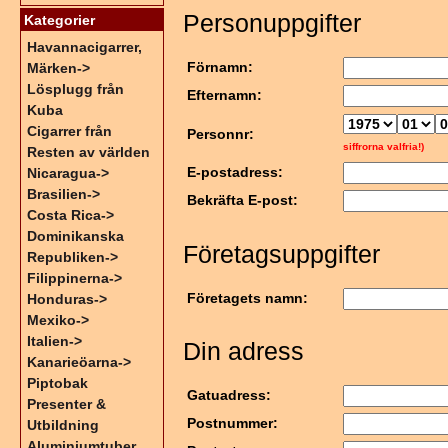
Personuppgifter
Kategorier
Havannacigarrer,
Förnamn:
Märken->
Lösplugg från
Efternamn:
Kuba
Cigarrer från
Personnr:
siffrorna valfria!)
Resten av världen
E-postadress:
Nicaragua->
Brasilien->
Bekräfta E-post:
Costa Rica->
Dominikanska
Företagsuppgifter
Republiken->
Filippinerna->
Företagets namn:
Honduras->
Mexiko->
Italien->
Din adress
Kanarieöarna->
Piptobak
Gatuadress:
Presenter &
Postnummer:
Utbildning
Aluminiumtuber