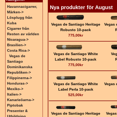
Nya produkter för August
Havannacigarrer,
Märken->
Lösplugg från
Kuba
Vegas de Santiago Heritage
Vegas 
Cigarrer från
Robusto 10-pack
Resten av världen
775,00kr
Nicaragua->
Brasilien->
Costa Rica
->
Vegas de Santiago White
Veg
Vegas de
Label Robusto 10-pack
Santiago
775,00kr
Dominikanska
Republiken->
Filippinerna->
Honduras->
Vegas de Santiago White
Vegas 
Mexiko->
Label Perla 10-pack
Italien->
525,00kr
Kanarieöarna->
Piptobak
Presenter &
Vegas de Santiago Heritage
Vegas
Utbildning