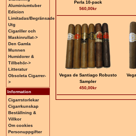
Perla 10-pack
Aluminiumtuber
560,00kr
Edicion
Limitadas/Begränsade
Utg
Cigariller och
Maskinrullat->
Den Gamla
Munnen
Humidorer &
Tillbehör->
Litteratur
Vegas de Santiago Robusto
Vega
Obsoleta Cigarrer-
Sampler
>
450,00kr
Information
Cigarrstorlekar
Cigarrkunskap
Beställning &
Villkor
Om cookies
Personuppgifter