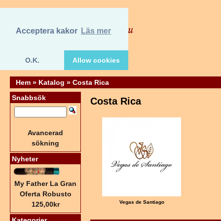
Acceptera kakor
Läs mer
O.K.
Allow cookies
Hem
»
Katalog
»
Costa Rica
Snabbsök
Costa Rica
Avancerad
sökning
Nyheter
My Father La Gran
Oferta Robusto
Vegas de Santiago
125,00kr
Kategorier