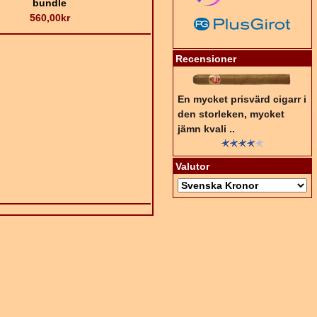
bundle
560,00kr
Recensioner
En mycket prisvärd cigarr i
den storleken, mycket
jämn kvali ..
Valutor