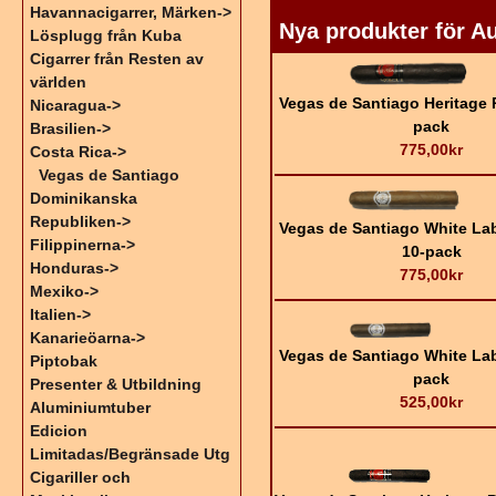
Havannacigarrer, Märken->
Nya produkter för A
Lösplugg från Kuba
Cigarrer från Resten av
världen
Vegas de Santiago Heritage
Nicaragua->
pack
Brasilien->
775,00kr
Costa Rica
->
Vegas de Santiago
Dominikanska
Republiken->
Vegas de Santiago White La
Filippinerna->
10-pack
Honduras->
775,00kr
Mexiko->
Italien->
Kanarieöarna->
Vegas de Santiago White Lab
Piptobak
pack
Presenter & Utbildning
525,00kr
Aluminiumtuber
Edicion
Limitadas/Begränsade Utg
Cigariller och