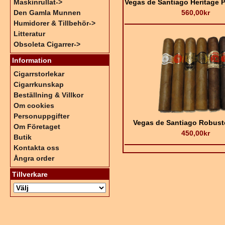
Vegas de Santiago Heritage P
Maskinrullat->
560,00kr
Den Gamla Munnen
Humidorer & Tillbehör->
Litteratur
Obsoleta Cigarrer->
Information
Cigarrstorlekar
Cigarrkunskap
Beställning & Villkor
Om cookies
Personuppgifter
Vegas de Santiago Robust
Om Företaget
450,00kr
Butik
Kontakta oss
Ångra order
Tillverkare