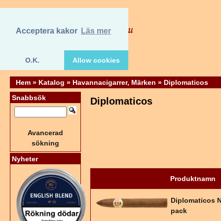
Acceptera kakor
Läs mer
O.K.
Allow cookies
Hem
»
Katalog
»
Havannacigarrer, Märken
»
Diplomaticos
Snabbsök
Diplomaticos
Avancerad
sökning
Nyheter
Produktnamn
Diplomaticos N
pack