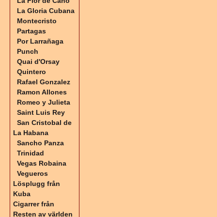
La Flor de Cano
La Gloria Cubana
Montecristo
Partagas
Por Larrañaga
Punch
Quai d'Orsay
Quintero
Rafael Gonzalez
Ramon Allones
Romeo y Julieta
Saint Luis Rey
San Cristobal de
La Habana
Sancho Panza
Trinidad
Vegas Robaina
Vegueros
Lösplugg från
Kuba
Cigarrer från
Resten av världen