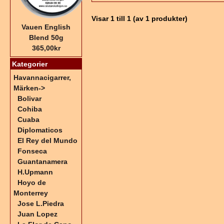
Visar
1
till
1
(av
1
produkter)
Vauen English
Blend 50g
365,00kr
Kategorier
Havannacigarrer,
Märken
->
Bolivar
Cohiba
Cuaba
Diplomaticos
El Rey del Mundo
Fonseca
Guantanamera
H.Upmann
Hoyo de
Monterrey
Jose L.Piedra
Juan Lopez