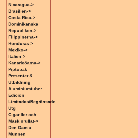
Nicaragua->
Brasilien->
Costa Rica->
Dominikanska
Republiken->
Filippinerna->
Honduras->
Mexiko->
Italien->
Kanarieöarna->
Piptobak
Presenter &
Utbildning
Aluminiumtuber
Edicion
Limitadas/Begränsade
Utg
Cigariller och
Maskinrullat->
Den Gamla
Munnen