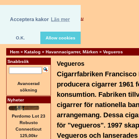
Acceptera kakor
Läs mer
O.K.
Allow cookies
Hem
»
Katalog
»
Havannacigarrer, Märken
»
Vegueros
Snabbsök
Vegueros
Cigarrfabriken Francisco
producera cigarrer 1961 
Avancerad
sökning
konsumtion. Fabriken til
Nyheter
cigarrer för nationella ba
arrangemang. Dessa cigar
Perdomo Lot 23
Robusto
för "vegueros". 1997 ska
Connecticut
Vegueros och lanserades 
125,00kr