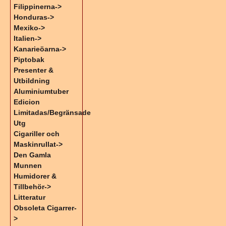
Filippinerna->
Honduras->
Mexiko->
Italien->
Kanarieöarna->
Piptobak
Presenter &
Utbildning
Aluminiumtuber
Edicion
Limitadas/Begränsade
Utg
Cigariller och
Maskinrullat->
Den Gamla
Munnen
Humidorer &
Tillbehör->
Litteratur
Obsoleta Cigarrer-
>