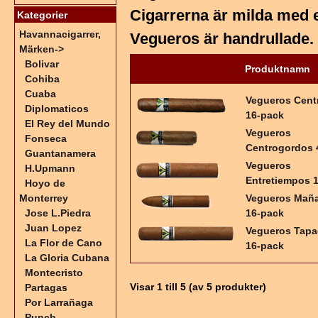
Cigarrerna är milda med 
Kategorier
Havannacigarrer,
Vegueros är handrullade.
Märken
->
Bolivar
Produktnamn
Cohiba
Cuaba
Vegueros Cent
Diplomaticos
16-pack
El Rey del Mundo
Vegueros
Fonseca
Centrogordos 
Guantanamera
Vegueros
H.Upmann
Entretiempos 
Hoyo de
Monterrey
Vegueros Maña
Jose L.Piedra
16-pack
Juan Lopez
Vegueros Tap
La Flor de Cano
16-pack
La Gloria Cubana
Montecristo
Visar
1
till
5
(av
5
produkter)
Partagas
Por Larrañaga
Punch