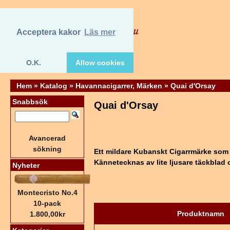
Acceptera kakor
Läs mer
O.K.
Allow cookies
Hem
»
Katalog
»
Havannacigarrer, Märken
»
Quai d'Orsay
Snabbsök
Quai d'Orsay
Avancerad
sökning
Ett mildare Kubanskt Cigarrmärke som 
Kännetecknas av lite ljusare täckblad
Nyheter
Montecristo No.4
10-pack
Produktnamn
1.800,00kr