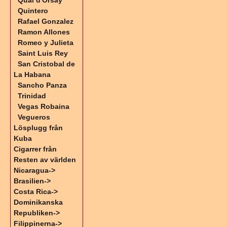
Quai d'Orsay
Quintero
Rafael Gonzalez
Ramon Allones
Romeo y Julieta
Saint Luis Rey
San Cristobal de
La Habana
Sancho Panza
Trinidad
Vegas Robaina
Vegueros
Lösplugg från
Kuba
Cigarrer från
Resten av världen
Nicaragua->
Brasilien->
Costa Rica->
Dominikanska
Republiken->
Filippinerna->