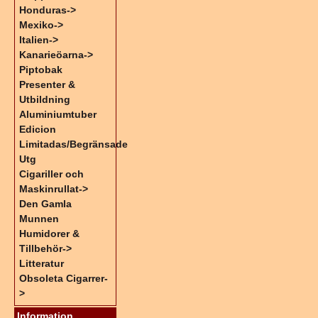
Honduras->
Mexiko->
Italien->
Kanarieöarna->
Piptobak
Presenter &
Utbildning
Aluminiumtuber
Edicion
Limitadas/Begränsade
Utg
Cigariller och
Maskinrullat->
Den Gamla
Munnen
Humidorer &
Tillbehör->
Litteratur
Obsoleta Cigarrer-
>
Information