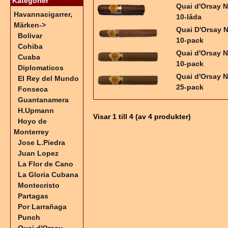
Kategorier
Quai d'Orsay 
Havannacigarrer,
10-låda
Märken
->
Quai D'Orsay 
Bolivar
10-pack
Cohiba
Quai d'Orsay 
Cuaba
10-pack
Diplomaticos
Quai d'Orsay 
El Rey del Mundo
25-pack
Fonseca
Guantanamera
H.Upmann
Visar
1
till
4
(av
4
produkter)
Hoyo de
Monterrey
Jose L.Piedra
Juan Lopez
La Flor de Cano
La Gloria Cubana
Montecristo
Partagas
Por Larrañaga
Punch