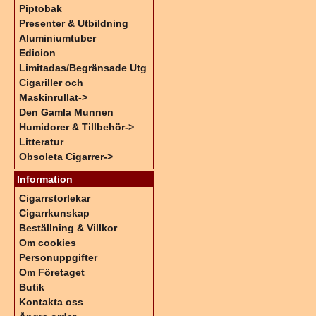
Piptobak
Presenter & Utbildning
Aluminiumtuber
Edicion
Limitadas/Begränsade Utg
Cigariller och
Maskinrullat->
Den Gamla Munnen
Humidorer & Tillbehör->
Litteratur
Obsoleta Cigarrer->
Information
Cigarrstorlekar
Cigarrkunskap
Beställning & Villkor
Om cookies
Personuppgifter
Om Företaget
Butik
Kontakta oss