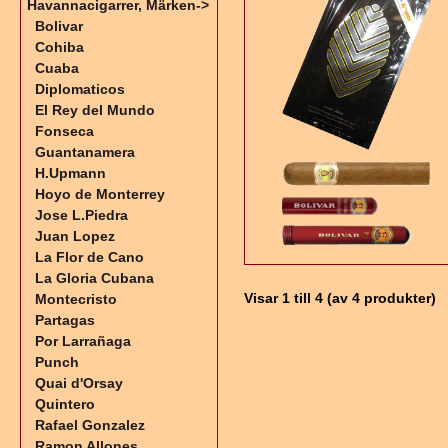
Havannacigarrer, Märken
->
Bolivar
Cohiba
Cuaba
Diplomaticos
El Rey del Mundo
Fonseca
Guantanamera
H.Upmann
Hoyo de Monterrey
Jose L.Piedra
Juan Lopez
La Flor de Cano
La Gloria Cubana
Visar
1
till
4
(av
4
produkter)
Montecristo
Partagas
Por Larrañaga
Punch
Quai d'Orsay
Quintero
Rafael Gonzalez
Ramon Allones