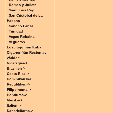
Romeo y Julieta
Saint Luis Rey
San Cristobal de La
Habana
Sancho Panza
Trinidad
Vegas Robaina
Vegueros
Lösplugg från Kuba
Cigarrer från Resten av
världen
Nicaragua->
Brasilien->
Costa Rica->
Dominikanska
Republiken->
Filippinerna->
Honduras->
Mexiko->
Italien->
Kanarieöarna->