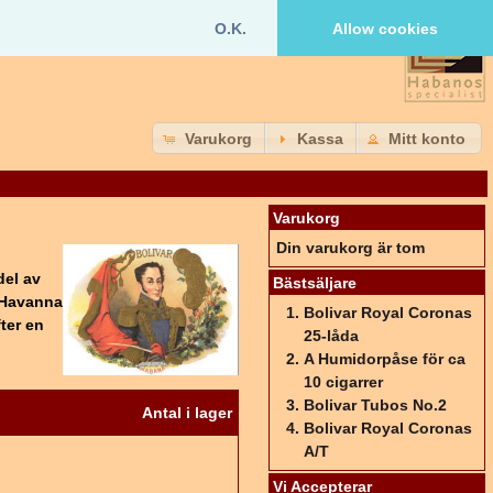
O.K.
Allow cookies
Varukorg
Kassa
Mitt konto
Varukorg
Din varukorg är tom
del av
Bästsäljare
i Havanna
Bolivar Royal Coronas
ter en
25-låda
A Humidorpåse för ca
10 cigarrer
Bolivar Tubos No.2
Antal i lager
Bolivar Royal Coronas
A/T
Vi Accepterar