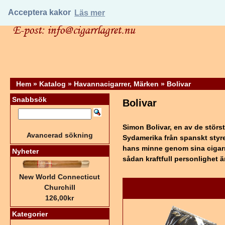
Acceptera kakor
Läs mer
Hem
»
Katalog
»
Havannacigarrer, Märken
»
Bolivar
Snabbsök
Bolivar
Simon Bolivar, en av de störs
Avancerad sökning
Sydamerika från spanskt styre
hans minne genom sina cigarre
Nyheter
sådan kraftfull personlighet 
New World Connecticut
Churchill
126,00kr
Kategorier