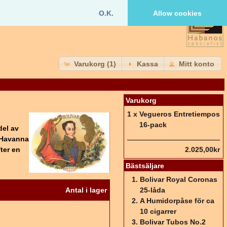
O.K.
Allow cookies
Varukorg (1)
Kassa
Mitt konto
Varukorg
1 x
Vegueros Entretiempos
16-pack
del av
i Havanna
2.025,00kr
ter en
Bästsäljare
Bolivar Royal Coronas
25-låda
Antal i lager
A Humidorpåse för ca
10 cigarrer
Bolivar Tubos No.2