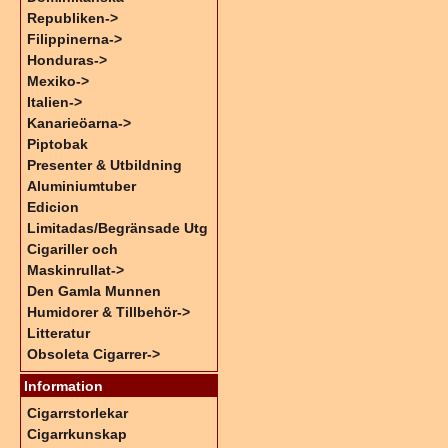
Republiken->
Filippinerna->
Honduras->
Mexiko->
Italien->
Kanarieöarna->
Piptobak
Presenter & Utbildning
Aluminiumtuber
Edicion
Limitadas/Begränsade Utg
Cigariller och
Maskinrullat->
Den Gamla Munnen
Humidorer & Tillbehör->
Litteratur
Obsoleta Cigarrer->
Information
Cigarrstorlekar
Cigarrkunskap