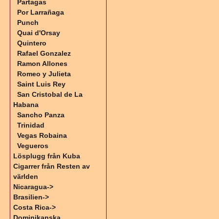
Partagas
Por Larrañaga
Punch
Quai d'Orsay
Quintero
Rafael Gonzalez
Ramon Allones
Romeo y Julieta
Saint Luis Rey
San Cristobal de La
Habana
Sancho Panza
Trinidad
Vegas Robaina
Vegueros
Lösplugg från Kuba
Cigarrer från Resten av
världen
Nicaragua->
Brasilien->
Costa Rica->
Dominikanska