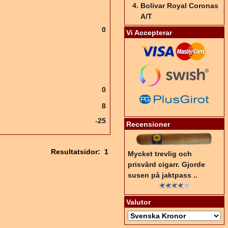
Bolivar Royal Coronas
A/T
0
Vi Accepterar
0
8
-25
Recensioner
Resultatsidor:
1
Mycket trevlig och
prisvärd cigarr. Gjorde
susen på jaktpass ..
Valutor