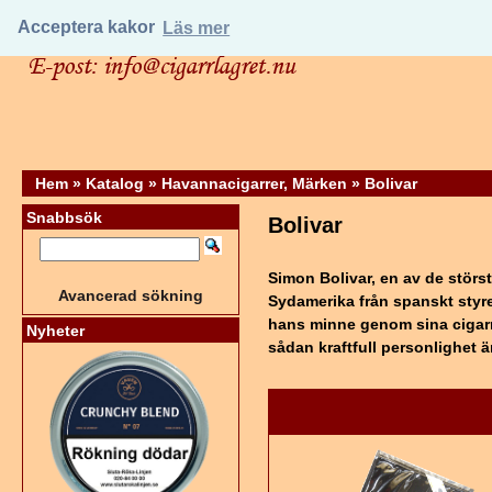
Acceptera kakor
Läs mer
Hem
»
Katalog
»
Havannacigarrer, Märken
»
Bolivar
Snabbsök
Bolivar
Simon Bolivar, en av de störs
Avancerad sökning
Sydamerika från spanskt styre
hans minne genom sina cigarre
Nyheter
sådan kraftfull personlighet 