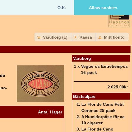
O.K.
Allow cookies
Varukorg (1)
Kassa
Mitt konto
Varukorg
1 x
Vegueros Entretiempos
16-pack
 de
2.025,00kr
ano-
Bästsäljare
La Flor de Cano Petit
Coronas 25-pack
Antal i lager
A Humidorpåse för ca
10 cigarrer
La Flor de Cano