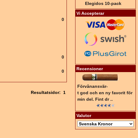
Elegidos 10-pack
Vi Accepterar
0
0
Recensioner
0
Förvånansvär-
Resultatsidor:
1
t god och en ny favorit för
min del. Fint dr ..
Valutor