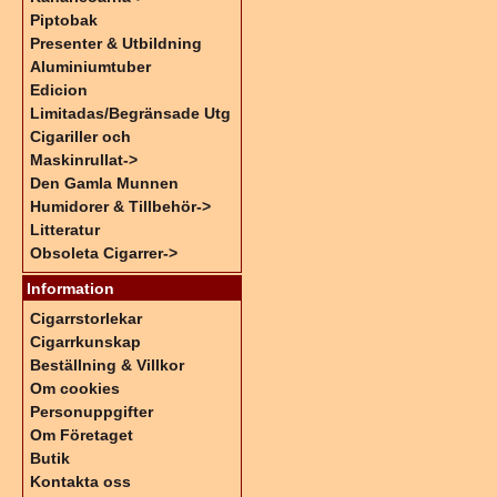
Piptobak
Presenter & Utbildning
Aluminiumtuber
Edicion
Limitadas/Begränsade Utg
Cigariller och
Maskinrullat->
Den Gamla Munnen
Humidorer & Tillbehör->
Litteratur
Obsoleta Cigarrer->
Information
Cigarrstorlekar
Cigarrkunskap
Beställning & Villkor
Om cookies
Personuppgifter
Om Företaget
Butik
Kontakta oss