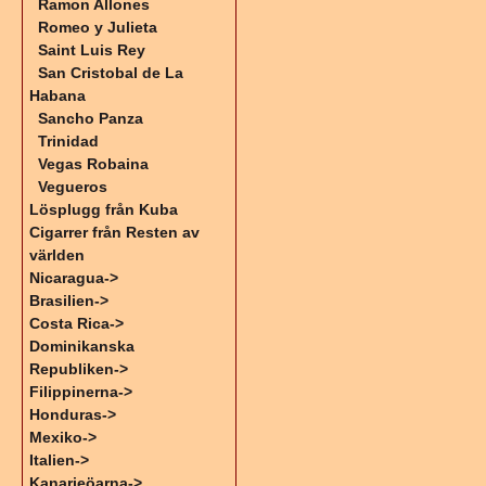
Ramon Allones
Romeo y Julieta
Saint Luis Rey
San Cristobal de La
Habana
Sancho Panza
Trinidad
Vegas Robaina
Vegueros
Lösplugg från Kuba
Cigarrer från Resten av
världen
Nicaragua->
Brasilien->
Costa Rica->
Dominikanska
Republiken->
Filippinerna->
Honduras->
Mexiko->
Italien->
Kanarieöarna->