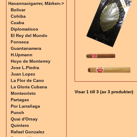
Havannacigarrer, Märken
->
Bolivar
Cohiba
Cuaba
Diplomaticos
El Rey del Mundo
Fonseca
Guantanamera
H.Upmann
Hoyo de Monterrey
Jose L.Piedra
Juan Lopez
La Flor de Cano
La Gloria Cubana
Visar
1
till
3
(av
3
produkter)
Montecristo
Partagas
Por Larrañaga
Punch
Quai d'Orsay
Quintero
Rafael Gonzalez