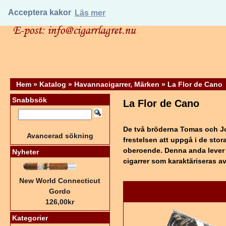
Acceptera kakor
Läs mer
Hem
»
Katalog
»
Havannacigarrer, Märken
»
La Flor de Cano
Snabbsök
La Flor de Cano
De två bröderna Tomas och Jo
Avancerad sökning
frestelsen att uppgå i de stora
oberoende. Denna anda lever 
Nyheter
cigarrer som karaktäriseras a
New World Connecticut
Gordo
126,00kr
Kategorier