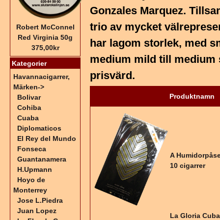
Gonzales Marquez. Tills
trio av mycket välreprese
Robert McConnel
Red Virginia 50g
har lagom storlek, med s
375,00kr
medium mild till medium 
Kategorier
prisvärd.
Havannacigarrer,
Märken
->
Produktnamn
Bolivar
Cohiba
Cuaba
Diplomaticos
El Rey del Mundo
Fonseca
A Humidorpåse
Guantanamera
10 cigarrer
H.Upmann
Hoyo de
Monterrey
Jose L.Piedra
Juan Lopez
La Gloria Cub