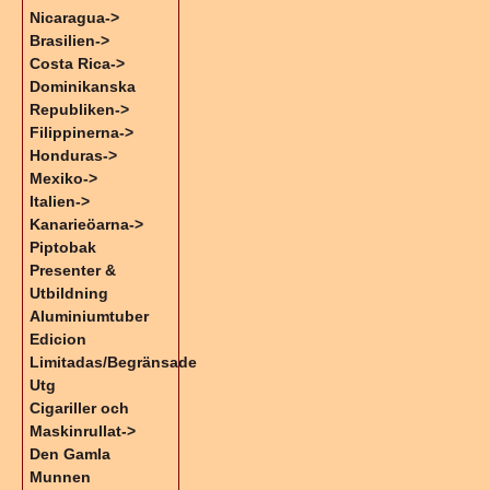
Nicaragua->
Brasilien->
Costa Rica->
Dominikanska
Republiken->
Filippinerna->
Honduras->
Mexiko->
Italien->
Kanarieöarna->
Piptobak
Presenter &
Utbildning
Aluminiumtuber
Edicion
Limitadas/Begränsade
Utg
Cigariller och
Maskinrullat->
Den Gamla
Munnen