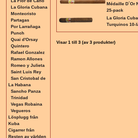
La Flor de Cano
Médaille D´Or 
La Gloria Cubana
25-pack
Montecristo
La Gloria Cub
Partagas
Turquinos 10-
Por Larrañaga
Punch
Quai d'Orsay
Visar
1
till
3
(av
3
produkter)
Quintero
Rafael Gonzalez
Ramon Allones
Romeo y Julieta
Saint Luis Rey
San Cristobal de
La Habana
Sancho Panza
Trinidad
Vegas Robaina
Vegueros
Lösplugg från
Kuba
Cigarrer från
Resten av världen