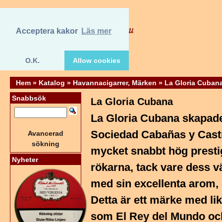
Acceptera kakor
Läs mer
O.K.
Allow cookies
Hem
»
Katalog
»
Havannacigarrer, Märken
»
La Gloria Cuban
Snabbsök
La Gloria Cubana
La Gloria Cubana skapade
Sociedad Cabañas y Castr
Avancerad
sökning
mycket snabbt hög presti
Nyheter
rökarna, tack vare dess 
med sin excellenta arom,
Detta är ett märke med li
som El Rey del Mundo och