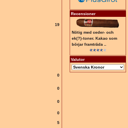
Recensioner
19
Nötig med ceder- och
ek(?)-toner. Kakao som
börjar framträda ..
Valutor
0
0
0
0
5