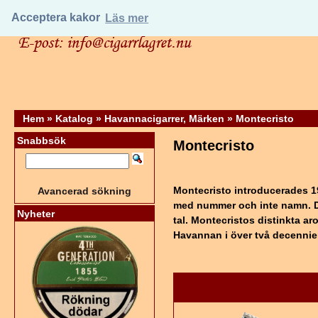
Acceptera kakor
Läs mer
Hem
»
Katalog
»
Havannacigarrer, Märken
»
Montecristo
Snabbsök
Montecristo
Montecristo introducerades 19
Avancerad sökning
med nummer och inte namn. De 
Nyheter
tal. Montecristos distinkta ar
Havannan i över två decennier