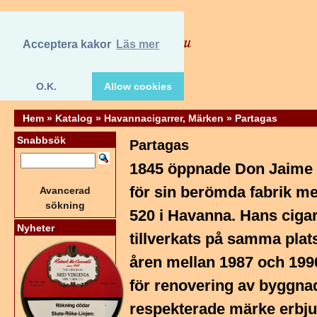
Acceptera kakor
Läs mer
O.K.
Allow cookies
Hem
»
Katalog
»
Havannacigarrer, Märken
»
Partagas
Snabbsök
Partagas
1845 öppnade Don Jaime 
för sin berömda fabrik me
Avancerad
sökning
520 i Havanna. Hans ciga
Nyheter
tillverkats på samma plat
åren mellan 1987 och 199
för renovering av byggna
respekterade märke erbju