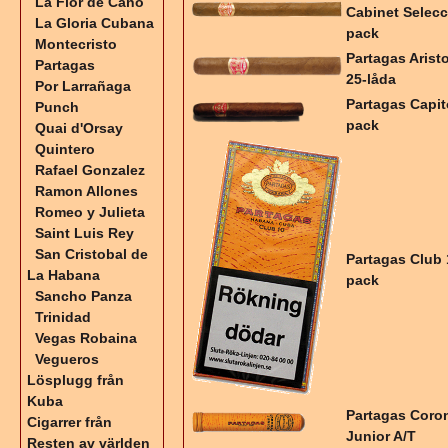
La Flor de Cano
Cabinet Selecc
La Gloria Cubana
pack
Montecristo
Partagas Arist
Partagas
25-låda
Por Larrañaga
Partagas Capit
Punch
pack
Quai d'Orsay
Quintero
Rafael Gonzalez
Ramon Allones
Romeo y Julieta
Saint Luis Rey
San Cristobal de
Partagas Club 
La Habana
pack
Sancho Panza
Trinidad
Vegas Robaina
Vegueros
Lösplugg från
Kuba
Partagas Coro
Cigarrer från
Junior A/T
Resten av världen