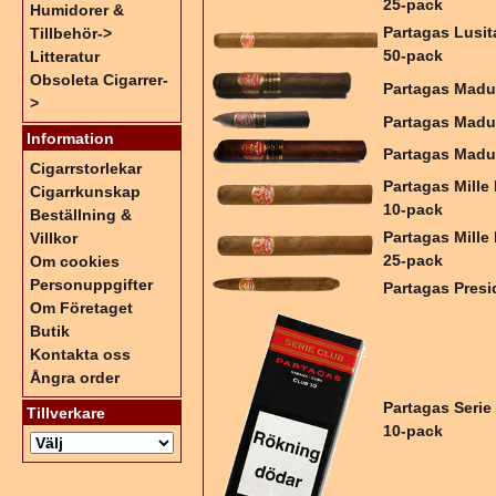
25-pack
Humidorer &
Partagas Lusit
Tillbehör->
50-pack
Litteratur
Obsoleta Cigarrer-
Partagas Madu
>
Partagas Madu
Information
Partagas Madu
Cigarrstorlekar
Partagas Mille
Cigarrkunskap
10-pack
Beställning &
Partagas Mille
Villkor
25-pack
Om cookies
Personuppgifter
Partagas Presi
Om Företaget
Butik
Kontakta oss
Ångra order
Partagas Serie
Tillverkare
10-pack