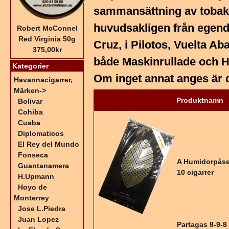
sammansättning av toba
huvudsakligen från egen
Robert McConnel
Red Virginia 50g
Cruz, i Pilotos, Vuelta Ab
375,00kr
både Maskinrullade och H
Kategorier
Om inget annat anges är 
Havannacigarrer,
Märken
->
Produktnamn
Bolivar
Cohiba
Cuaba
Diplomaticos
El Rey del Mundo
Fonseca
A Humidorpåse
Guantanamera
10 cigarrer
H.Upmann
Hoyo de
Monterrey
Jose L.Piedra
Juan Lopez
Partagas 8-9-8