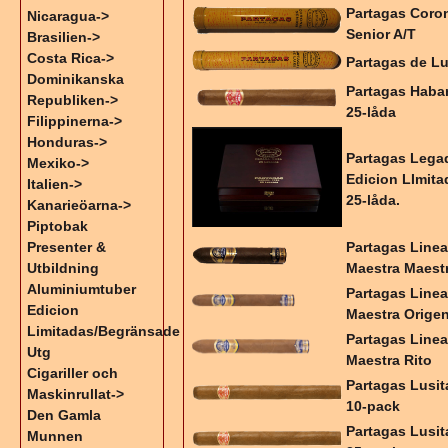
Partagas Coro
Nicaragua->
Senior A/T
Brasilien->
Costa Rica->
Partagas de L
Dominikanska
Partagas Haba
Republiken->
25-låda
Filippinerna->
Honduras->
Partagas Lega
Mexiko->
Edicion LImita
Italien->
25-låda.
Kanarieöarna->
Piptobak
Presenter &
Partagas Line
Utbildning
Maestra Maest
Aluminiumtuber
Partagas Line
Edicion
Maestra Orige
Limitadas/Begränsade
Partagas Line
Utg
Maestra Rito
Cigariller och
Partagas Lusit
Maskinrullat->
10-pack
Den Gamla
Partagas Lusit
Munnen