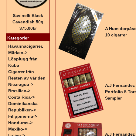
Savinelli Black
Cavendish 50g
375,00kr
A Humidorpåse
10 cigarrer
Kategorier
Havannacigarrer,
Märken->
Lösplugg från
Kuba
Cigarrer från
Resten av världen
Nicaragua->
A.J Fernandez
Brasilien->
Portfolio 5 Tor
Costa Rica->
Sampler
Dominikanska
Republiken->
Filippinerna->
Honduras->
Mexiko->
A.J Fernandez
Italien->