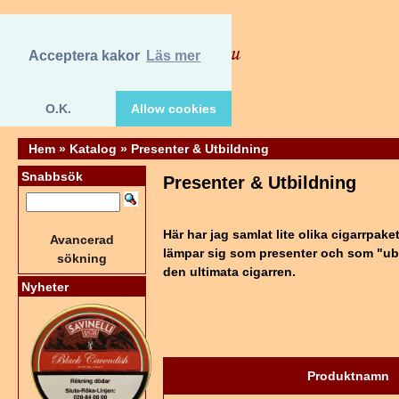
Acceptera kakor
Läs mer
O.K.
Allow cookies
Hem
»
Katalog
»
Presenter & Utbildning
Snabbsök
Presenter & Utbildning
Här har jag samlat lite olika cigarrpa
Avancerad
lämpar sig som presenter och som "ubi
sökning
den ultimata cigarren.
Nyheter
Produktnamn