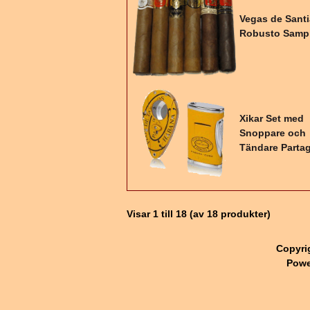
Vegas de Sant
Robusto Samp
Xikar Set med
Snoppare och
Tändare Parta
Visar
1
till
18
(av
18
produkter)
Copyri
Powe