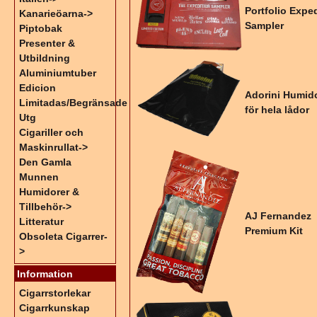
Portfolio Expe
Kanarieöarna->
Sampler
Piptobak
Presenter &
Utbildning
Aluminiumtuber
Edicion
Adorini Humid
Limitadas/Begränsade
för hela lådor
Utg
Cigariller och
Maskinrullat->
Den Gamla
Munnen
Humidorer &
Tillbehör->
AJ Fernandez
Litteratur
Premium Kit
Obsoleta Cigarrer-
>
Information
Cigarrstorlekar
Cigarrkunskap