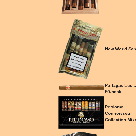
New World Sam
Partagas Lusit
50-pack
Perdomo
Connoisseur
Collection Mix