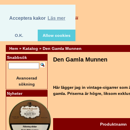
Acceptera kakor
Läs mer
O.K.
Allow cookies
Hem
»
Katalog
»
Den Gamla Munnen
Snabbsök
Den Gamla Munnen
Avancerad
sökning
Här lägger jag in vintage-cigarrer som ä
Nyheter
gamla. Priserna är högre, liksom exklus
Produktnamn