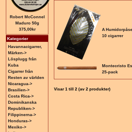
Robert McConnel
Maduro 50g
375,00kr
A Humidorpåse
10 cigarrer
Kategorier
Havannacigarrer,
Märken->
Lösplugg från
Kuba
Montecristo Es
Cigarrer från
25-pack
Resten av världen
Nicaragua->
Visar
1
till
2
(av
2
produkter)
Brasilien->
Costa Rica->
Dominikanska
Republiken->
Filippinerna->
Honduras->
Mexiko->