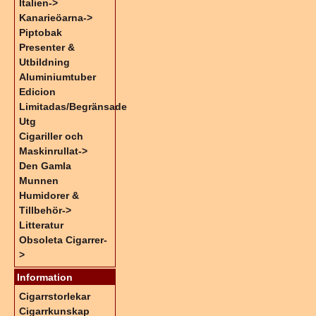
Italien->
Kanarieöarna->
Piptobak
Presenter &
Utbildning
Aluminiumtuber
Edicion
Limitadas/Begränsade
Utg
Cigariller och
Maskinrullat->
Den Gamla
Munnen
Humidorer &
Tillbehör->
Litteratur
Obsoleta Cigarrer-
>
Information
Cigarrstorlekar
Cigarrkunskap