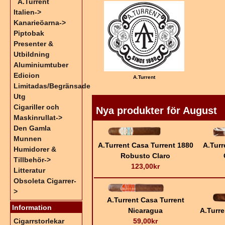
A.Turrent
Italien->
Kanarieöarna->
Piptobak
Presenter &
Utbildning
Aluminiumtuber
Edicion
A.Turrent
Limitadas/Begränsade
Utg
Cigariller och
Nya produkter för August
Maskinrullat->
Den Gamla
Munnen
A.Turrent Casa Turrent 1880
A.Turr
Humidorer &
Robusto Claro
Tillbehör->
123,00kr
Litteratur
Obsoleta Cigarrer-
>
A.Turrent Casa Turrent
Information
Nicaragua
A.Turre
59,00kr
Cigarrstorlekar