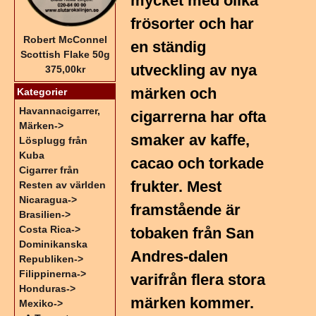
mycket med olika
frösorter och har
Robert McConnel
en ständig
Scottish Flake 50g
utveckling av nya
375,00kr
märken och
Kategorier
Havannacigarrer,
cigarrerna har ofta
Märken->
smaker av kaffe,
Lösplugg från
Kuba
cacao och torkade
Cigarrer från
frukter. Mest
Resten av världen
Nicaragua->
framstående är
Brasilien->
Costa Rica->
tobaken från San
Dominikanska
Andres-dalen
Republiken->
Filippinerna->
varifrån flera stora
Honduras->
märken kommer.
Mexiko
->