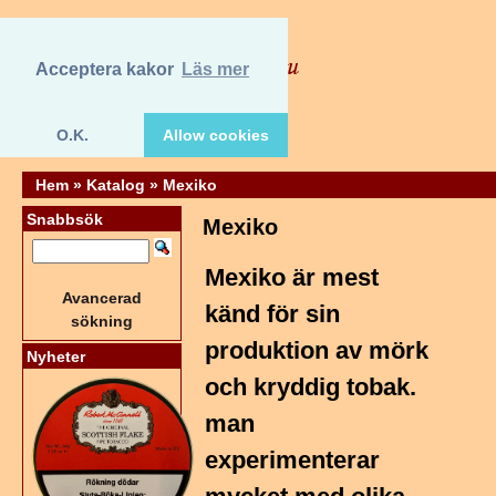
Acceptera kakor
Läs mer
O.K.
Allow cookies
Hem
»
Katalog
»
Mexiko
Snabbsök
Mexiko
Mexiko är mest
Avancerad
känd för sin
sökning
produktion av mörk
Nyheter
och kryddig tobak.
man
experimenterar