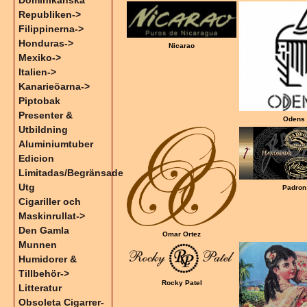
Dominikanska
Republiken->
Filippinerna->
Honduras->
Nicarao
Mexiko->
Italien->
Kanarieöarna->
Piptobak
Presenter &
Odens
Utbildning
Aluminiumtuber
Edicion
Limitadas/Begränsade
Utg
Padron
Cigariller och
Maskinrullat->
Den Gamla
Omar Ortez
Munnen
Humidorer &
Tillbehör->
Rocky Patel
Litteratur
Obsoleta Cigarrer-