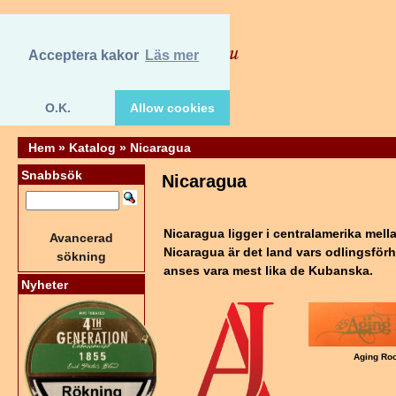
Acceptera kakor
Läs mer
O.K.
Allow cookies
Hem
»
Katalog
»
Nicaragua
Snabbsök
Nicaragua
Nicaragua ligger i centralamerika mel
Avancerad
Nicaragua är det land vars odlingsför
sökning
anses vara mest lika de Kubanska.
Nyheter
Aging Ro