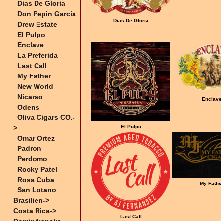
Dias De Gloria
Don Pepin Garcia
Dias De Gloria
Drew Estate
El Pulpo
Enclave
La Preferida
Last Call
My Father
New World
Nicarao
Enclav
Odens
Oliva Cigars CO.-
>
El Pulpo
Omar Ortez
Padron
Perdomo
Rocky Patel
Rosa Cuba
My Fathe
San Lotano
Brasilien->
Costa Rica->
Last Call