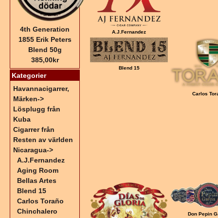
4th Generation
A.J.Fernandez
1855 Erik Peters
Blend 50g
385,00kr
Blend 15
Kategorier
Havannacigarrer,
Carlos Tor
Märken->
Lösplugg från
Kuba
Cigarrer från
Resten av världen
Nicaragua
->
A.J.Fernandez
Aging Room
Bellas Artes
Blend 15
Carlos Toraño
Chinchalero
Don Pepin G