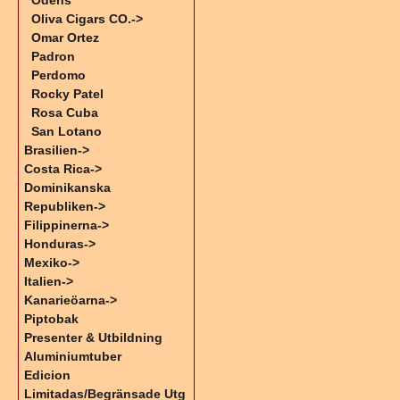
Odens
Oliva Cigars CO.->
Omar Ortez
Padron
Perdomo
Rocky Patel
Rosa Cuba
San Lotano
Brasilien->
Costa Rica->
Dominikanska
Republiken->
Filippinerna->
Honduras->
Mexiko->
Italien->
Kanarieöarna->
Piptobak
Presenter & Utbildning
Aluminiumtuber
Edicion
Limitadas/Begränsade Utg