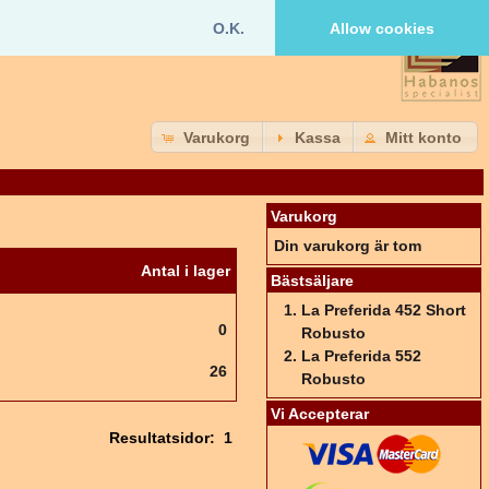
O.K.
Allow cookies
Varukorg
Kassa
Mitt konto
Varukorg
Din varukorg är tom
Antal i lager
Bästsäljare
La Preferida 452 Short
0
Robusto
La Preferida 552
26
Robusto
Vi Accepterar
Resultatsidor:
1