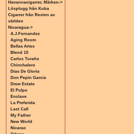
Havannacigarrer, Märken->
Lösplugg från Kuba
Cigarrer från Resten av
världen
Nicaragua
->
A.J.Fernandez
Aging Room
Bellas Artes
Blend 15
Carlos Toraño
Chinchalero
Dias De Gloria
Don Pepin Garcia
Drew Estate
El Pulpo
Enclave
La Preferida
Last Call
My Father
New World
Nicarao