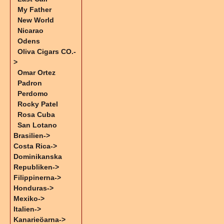
My Father
New World
Nicarao
Odens
Oliva Cigars CO.-
>
Omar Ortez
Padron
Perdomo
Rocky Patel
Rosa Cuba
San Lotano
Brasilien->
Costa Rica->
Dominikanska
Republiken->
Filippinerna->
Honduras->
Mexiko->
Italien->
Kanarieöarna->