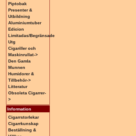
Piptobak
Presenter &
Utbildning
Aluminiumtuber
Edicion
Limitadas/Begränsade
Utg
Cigariller och
Maskinrullat->
Den Gamla
Munnen
Humidorer &
Tillbehör->
Litteratur
Obsoleta Cigarrer-
>
Information
Cigarrstorlekar
Cigarrkunskap
Beställning &