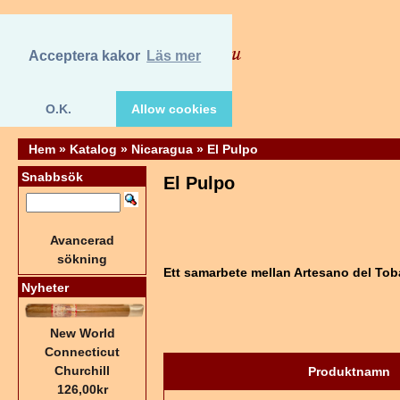
Acceptera kakor
Läs mer
O.K.
Allow cookies
Hem
»
Katalog
»
Nicaragua
»
El Pulpo
Snabbsök
El Pulpo
Avancerad
sökning
Ett samarbete mellan Artesano del To
Nyheter
New World
Connecticut
Churchill
Produktnamn
126,00kr