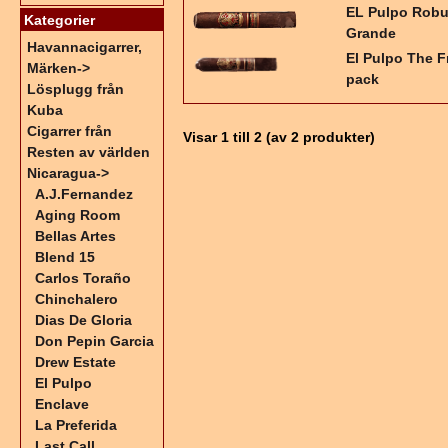
EL Pulpo Robu
Kategorier
Grande
Havannacigarrer,
El Pulpo The F
Märken->
pack
Lösplugg från
Kuba
Cigarrer från
Visar
1
till
2
(av
2
produkter)
Resten av världen
Nicaragua
->
A.J.Fernandez
Aging Room
Bellas Artes
Blend 15
Carlos Toraño
Chinchalero
Dias De Gloria
Don Pepin Garcia
Drew Estate
El Pulpo
Enclave
La Preferida
Last Call