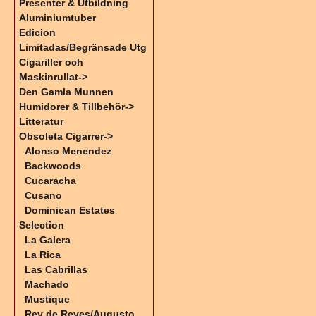
Presenter & Utbildning
Aluminiumtuber
Edicion
Limitadas/Begränsade Utg
Cigariller och
Maskinrullat->
Den Gamla Munnen
Humidorer & Tillbehör->
Litteratur
Obsoleta Cigarrer
->
Alonso Menendez
Backwoods
Cucaracha
Cusano
Dominican Estates
Selection
La Galera
La Rica
Las Cabrillas
Machado
Mustique
Rey de Reyes/Augusto