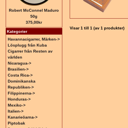
Robert McConnel Maduro
50g
375,00kr
Visar
1
till
1
(av
1
produkter)
Kategorier
Havannacigarrer, Märken->
Lösplugg från Kuba
Cigarrer från Resten av
världen
Nicaragua->
Brasilien->
Costa Rica->
Dominikanska
Republiken->
Filippinerna->
Honduras->
Mexiko->
Italien->
Kanarieöarna->
Piptobak