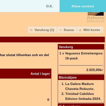
O.K.
Allow cookies
Varukorg (1)
Kassa
Mitt konto
Varukorg
1 x
Vegueros Entretiempos
har slutat tillverkas och en del
16-pack
2.025,00kr
Antal i lager
Bästsäljare
La Galera Maduro
Chaveta Robusto.
Trinidad Cabildos
Edicion limitada-2024.
0