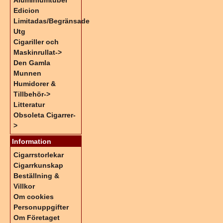
Aluminiumtuber
Edicion
Limitadas/Begränsade
Utg
Cigariller och
Maskinrullat->
Den Gamla
Munnen
Humidorer &
Tillbehör->
Litteratur
Obsoleta Cigarrer-
>
Information
Cigarrstorlekar
Cigarrkunskap
Beställning &
Villkor
Om cookies
Personuppgifter
Om Företaget