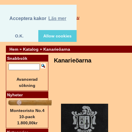
Acceptera kakor
Läs mer
O.K.
Allow cookies
Hem
»
Katalog
»
Kanarieöarna
Snabbsök
Kanarieöarna
Avancerad
sökning
Nyheter
Montecristo No.4
10-pack
1.800,00kr