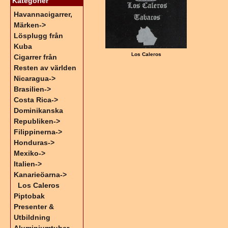
Kategorier
Havannacigarrer,
Märken->
Lösplugg från
Kuba
Los Caleros
Cigarrer från
Resten av världen
Nicaragua->
Brasilien->
Costa Rica->
Dominikanska
Republiken->
Filippinerna->
Honduras->
Mexiko->
Italien->
Kanarieöarna
->
Los Caleros
Piptobak
Presenter &
Utbildning