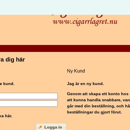
a dig här
Ny Kund
e kund.
Jag är en ny kund.
Genom att skapa ett konto hos 
att kunna handla snabbare, var
går med din beställning, och hål
beställningar du gjort förut.
ka här.
Logga in