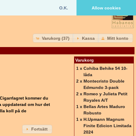
O.K.
Allow cookies
Varukorg (37)
Kassa
Mitt konto
Varukorg
1 x
Cohiba Behike 54 10-
låda
2 x
Montecristo Double
Edmundo 3-pack
2 x
Romeo y Julieta Petit
Cigarrlagret kommer du
Royales A/T
a uppdaterad om hur det
1 x
Bellas Artes Maduro
la koll på de
Robusto
1 x
H.Upmann Magnum
Finite Edicion Limitada
Fortsätt
2024