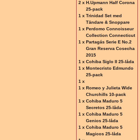
2 x
H.Upmann Half Corona
25-pack
1 x
Trinidad Set med
Tändare & Snoppare
1 x
Perdomo Connoisseur
Collection Connecticut
1 x
Partagás Serie E No.2
Gran Reserva Cosecha
2015
1 x
Cohiba Siglo II 25-låda
1 x
Montecristo Edmundo
25-pack
1 x
1 x
Romeo y Julieta Wide
Churchills 10-pack
1 x
Cohiba Maduro 5
Secretos 25-låda
1 x
Cohiba Maduro 5
Genios 25-låda
1 x
Cohiba Maduro 5
Magicos 25-låda