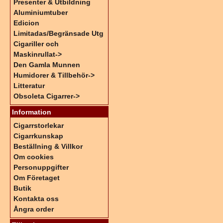
Presenter & Utbildning
Aluminiumtuber
Edicion
Limitadas/Begränsade Utg
Cigariller och
Maskinrullat->
Den Gamla Munnen
Humidorer & Tillbehör->
Litteratur
Obsoleta Cigarrer->
Information
Cigarrstorlekar
Cigarrkunskap
Beställning & Villkor
Om cookies
Personuppgifter
Om Företaget
Butik
Kontakta oss
Ångra order