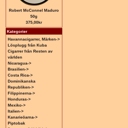
Robert McConnel Maduro
50g
375,00kr
Kategorier
Havannacigarrer, Märken->
Lösplugg från Kuba
Cigarrer från Resten av
världen
Nicaragua->
Brasilien->
Costa Rica->
Dominikanska
Republiken->
Filippinerna->
Honduras->
Mexiko->
Italien->
Kanarieöarna->
Piptobak