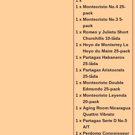
1 x
1 x
Montecristo No.4 25-
pack
1 x
Montecristo No.3 5-
pack
1 x
Romeo y Julieta Short
Churchills 10-låda
1 x
Hoyo de Monterrey Le
Hoyo du Maire 25-pack
1 x
Partagas Habaneros
25-låda
1 x
Partagas Aristocrats
25-låda
1 x
Montecristo Double
Edmundo 25-pack
1 x
Montecristo Leyenda
20-pack
1 x
Aging Room Nicaragua
Quattro Vibrato
1 x
Partagas Serie D No.5
A/T
1 x
Perdomo Connoisseur