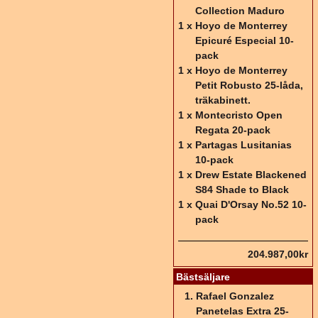
Collection Maduro
1 x
Hoyo de Monterrey
Epicuré Especial 10-
pack
1 x
Hoyo de Monterrey
Petit Robusto 25-låda,
träkabinett.
1 x
Montecristo Open
Regata 20-pack
1 x
Partagas Lusitanias
10-pack
1 x
Drew Estate Blackened
S84 Shade to Black
1 x
Quai D'Orsay No.52 10-
pack
204.987,00kr
Bästsäljare
Rafael Gonzalez
Panetelas Extra 25-