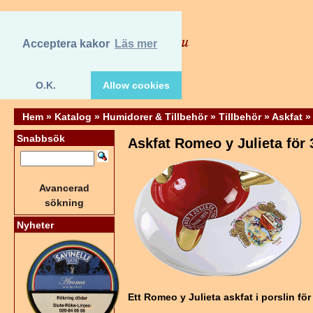
Acceptera kakor
Läs mer
O.K.
Allow cookies
Hem
»
Katalog
»
Humidorer & Tillbehör
»
Tillbehör
»
Askfat
»
Snabbsök
Askfat Romeo y Julieta för 
Avancerad
sökning
Nyheter
Ett Romeo y Julieta askfat i porslin för 