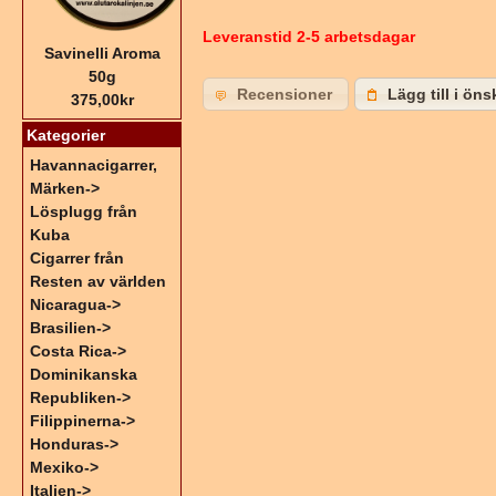
Leveranstid 2-5 arbetsdagar
Savinelli Aroma
50g
Recensioner
Lägg till i öns
375,00kr
Kategorier
Havannacigarrer,
Märken->
Lösplugg från
Kuba
Cigarrer från
Resten av världen
Nicaragua->
Brasilien->
Costa Rica->
Dominikanska
Republiken->
Filippinerna->
Honduras->
Mexiko->
Italien->