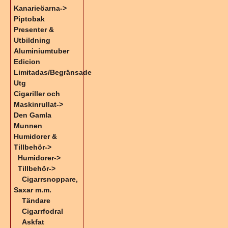
Kanarieöarna->
Piptobak
Presenter &
Utbildning
Aluminiumtuber
Edicion
Limitadas/Begränsade
Utg
Cigariller och
Maskinrullat->
Den Gamla
Munnen
Humidorer &
Tillbehör
->
Humidorer->
Tillbehör
->
Cigarrsnoppare,
Saxar m.m.
Tändare
Cigarrfodral
Askfat