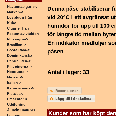
Havannacigarrer,
Denna påse stabiliserar fuk
Märken->
vid 20°C i ett avgränsat u
Lösplugg från
Kuba
humidor för upp till 100 c
Cigarrer från
för längre tid mellan byten
Resten av världen
Nicaragua->
En indikator medföljer som
Brasilien->
Costa Rica->
påsen.
Dominikanska
Republiken->
Filippinerna->
Antal i lager
: 33
Honduras->
Mexiko->
Italien->
Kanarieöarna->
Recensioner
Piptobak
Lägg till i önskelista
Presenter &
Utbildning
Aluminiumtuber
Kunder som har köpt den
Edicion