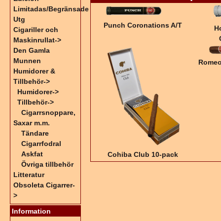
Limitadas/Begränsade
Utg
Punch Coronations A/T
H
Cigariller och
Maskinrullat->
Den Gamla
Munnen
Romeo 
Humidorer &
Tillbehör
->
Humidorer->
Tillbehör
->
Cigarrsnoppare,
Saxar m.m.
Tändare
Cigarrfodral
Askfat
Cohiba Club 10-pack
Övriga tillbehör
Litteratur
Obsoleta Cigarrer-
>
Information