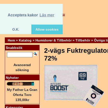
Acceptera kakor
Läs mer
O.K.
Allow cookies
Hem
»
Katalog
»
Humidorer & Tillbehör
»
Tillbehör
»
Övriga t
Snabbsök
2-vägs Fuktregulato
72%
Avancerad
sökning
Nyheter
My Father La Gran
Oferta Toro
135,00kr
Kategorier