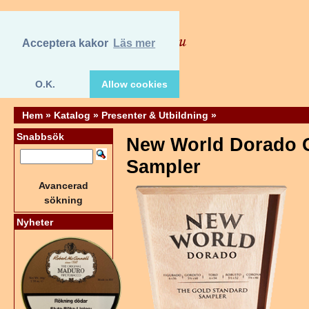
Acceptera kakor
Läs mer
O.K.
Allow cookies
Hem
»
Katalog
»
Presenter & Utbildning
»
Snabbsök
New World Dorado 
Sampler
Avancerad
sökning
Nyheter