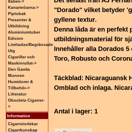
Det senast från AJ Fern
Italien->
Kanarieöarna->
"Dorado" vilket betyder 'g
Piptobak
gyllene textur.
Presenter &
Utbildning
Denna låda är en perfekt p
Aluminiumtuber
utbildningsmaterial för sj
Edicion
Limitadas/Begränsade
Innehåller alla Dorados 5 
Utg
Cigariller och
Toro, Robusto och Coron
Maskinrullat->
Den Gamla
Munnen
Täckblad: Nicaraguansk
Humidorer &
Omblad och inlaga. Nicar
Tillbehör->
Litteratur
Obsoleta Cigarrer-
>
Antal i lager
: 1
Information
Cigarrstorlekar
Cigarrkunskap