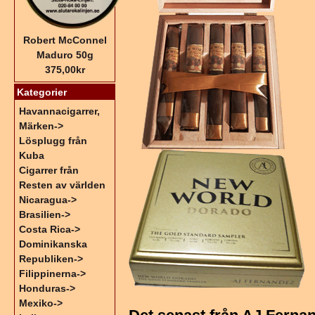
Robert McConnel
Maduro 50g
375,00kr
Kategorier
Havannacigarrer,
Märken->
Lösplugg från
Kuba
Cigarrer från
Resten av världen
Nicaragua->
Brasilien->
Costa Rica->
Dominikanska
Republiken->
Filippinerna->
Honduras->
Mexiko->