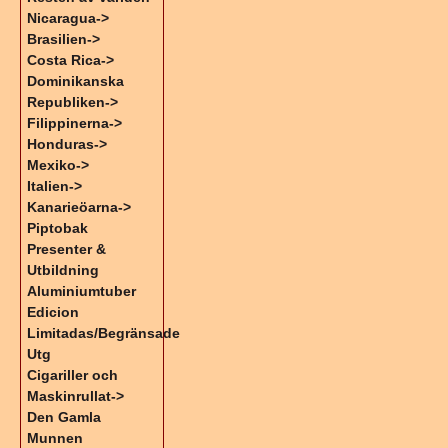
Nicaragua->
Brasilien->
Costa Rica->
Dominikanska
Republiken->
Filippinerna->
Honduras->
Mexiko->
Italien->
Kanarieöarna->
Piptobak
Presenter &
Utbildning
Aluminiumtuber
Edicion
Limitadas/Begränsade
Utg
Cigariller och
Maskinrullat->
Den Gamla
Munnen