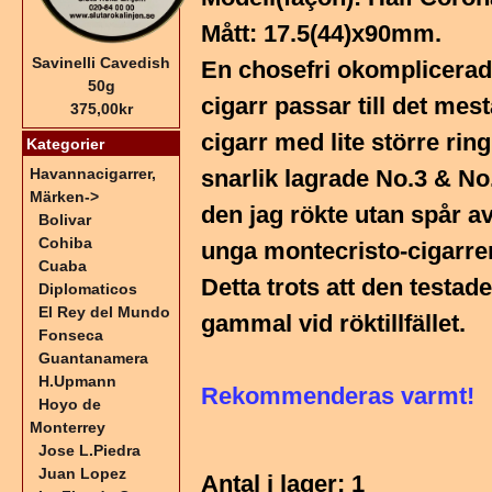
Mått: 17.5(44)x90mm.
Savinelli Cavedish
En chosefri okomplicerad
50g
cigarr passar till det mes
375,00kr
cigarr med lite större rin
Kategorier
Havannacigarrer,
snarlik lagrade No.3 & 
Märken
->
den jag rökte utan spår a
Bolivar
Cohiba
unga montecristo-cigarre
Cuaba
Detta trots att den testa
Diplomaticos
El Rey del Mundo
gammal vid röktillfället.
Fonseca
Guantanamera
H.Upmann
Rekommenderas varmt!
Hoyo de
Monterrey
Jose L.Piedra
Juan Lopez
Antal i lager
: 1