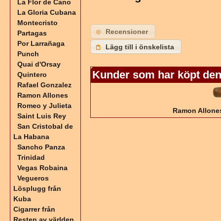
La Flor de Cano
La Gloria Cubana
Montecristo
Recensioner
Partagas
Por Larrañaga
Lägg till i önskelista
Punch
Quai d'Orsay
Kunder som har köpt den
Quintero
Rafael Gonzalez
Ramon Allones
Romeo y Julieta
Ramon Allones
Saint Luis Rey
San Cristobal de
La Habana
Sancho Panza
Trinidad
Vegas Robaina
Vegueros
Lösplugg från
Kuba
Cigarrer från
Resten av världen