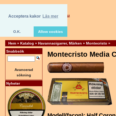
Acceptera kakor
Läs mer
O.K.
Allow cookies
Hem
»
Katalog
»
Havannacigarrer, Märken
»
Montecristo
»
Snabbsök
Montecristo Media 
Avancerad
sökning
Nyheter
Modell(façon): Half Coron