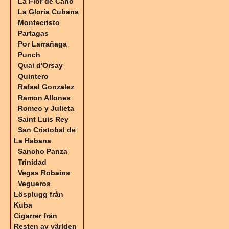
La Flor de Cano
La Gloria Cubana
Montecristo
Partagas
Por Larrañaga
Punch
Quai d'Orsay
Quintero
Rafael Gonzalez
Ramon Allones
Romeo y Julieta
Saint Luis Rey
San Cristobal de
La Habana
Sancho Panza
Trinidad
Vegas Robaina
Vegueros
Lösplugg från
Kuba
Cigarrer från
Resten av världen