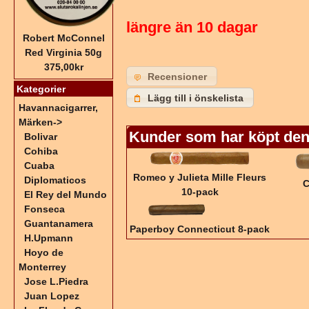
längre än 10 dagar
Robert McConnel
Red Virginia 50g
375,00kr
Recensioner
Kategorier
Lägg till i önskelista
Havannacigarrer,
Märken
->
Kunder som har köpt den
Bolivar
Cohiba
Cuaba
Romeo y Julieta Mille Fleurs
Diplomaticos
C
10-pack
El Rey del Mundo
Fonseca
Guantanamera
Paperboy Connecticut 8-pack
H.Upmann
Hoyo de
Monterrey
Jose L.Piedra
Juan Lopez