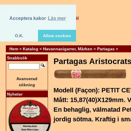
Acceptera kakor
Läs mer
O.K.
Allow cookies
Hem
»
Katalog
»
Havannacigarrer, Märken
»
Partagas
»
Snabbsök
Partagas Aristocrats
Avancerad
sökning
Modell (Façon): PETIT C
Nyheter
Mått: 15,87(40)X129mm. Vi
En behaglig, välmatad Pe
jordig sötma. Kraftig i sm