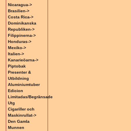
Nicaragua->
Brasilien->
Costa Rica->
Dominikanska
Republiken->
Filippinerna->
Honduras->
Mexiko->
Italien->
Kanarieöarna->
Piptobak
Presenter &
Utbildning
Aluminiumtuber
Edicion
Limitadas/Begränsade
Utg
Cigariller och
Maskinrullat->
Den Gamla
Munnen