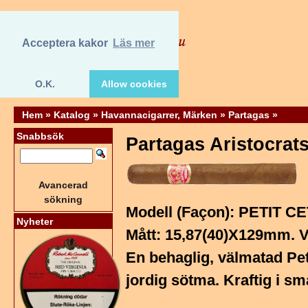
Acceptera kakor
Läs mer
O.K.
Allow cookies
Hem
»
Katalog
»
Havannacigarrer, Märken
»
Partagas
»
Snabbsök
Partagas Aristocrats
Avancerad
sökning
Modell (Façon): PETIT C
Nyheter
Mått: 15,87(40)X129mm. Vi
En behaglig, välmatad Pe
jordig sötma. Kraftig i sm