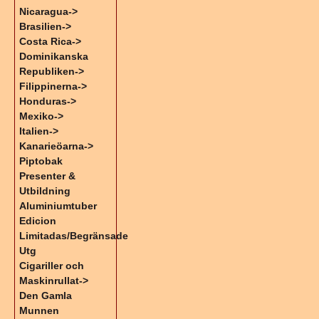
Nicaragua->
Brasilien->
Costa Rica->
Dominikanska
Republiken->
Filippinerna->
Honduras->
Mexiko->
Italien->
Kanarieöarna->
Piptobak
Presenter &
Utbildning
Aluminiumtuber
Edicion
Limitadas/Begränsade
Utg
Cigariller och
Maskinrullat->
Den Gamla
Munnen