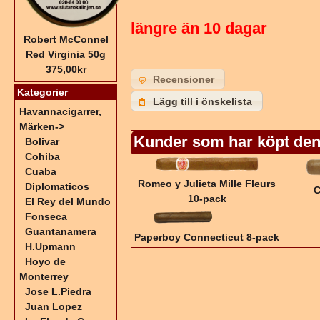
längre än 10 dagar
Robert McConnel
Red Virginia 50g
375,00kr
Recensioner
Kategorier
Lägg till i önskelista
Havannacigarrer,
Märken
->
Kunder som har köpt den
Bolivar
Cohiba
Cuaba
Romeo y Julieta Mille Fleurs
Diplomaticos
C
10-pack
El Rey del Mundo
Fonseca
Guantanamera
Paperboy Connecticut 8-pack
H.Upmann
Hoyo de
Monterrey
Jose L.Piedra
Juan Lopez