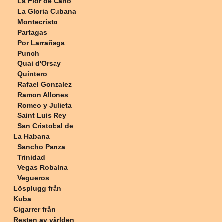
La Flor de Cano
La Gloria Cubana
Montecristo
Partagas
Por Larrañaga
Punch
Quai d'Orsay
Quintero
Rafael Gonzalez
Ramon Allones
Romeo y Julieta
Saint Luis Rey
San Cristobal de
La Habana
Sancho Panza
Trinidad
Vegas Robaina
Vegueros
Lösplugg från
Kuba
Cigarrer från
Resten av världen