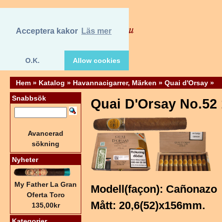
Acceptera kakor
Läs mer
O.K.
Allow cookies
Hem
»
Katalog
»
Havannacigarrer, Märken
»
Quai d'Orsay
»
Snabbsök
Quai D'Orsay No.52
Avancerad
sökning
Nyheter
My Father La Gran
Modell(façon): Cañonazo
Oferta Toro
Mått: 20,6(52)x156mm.
135,00kr
Kategorier