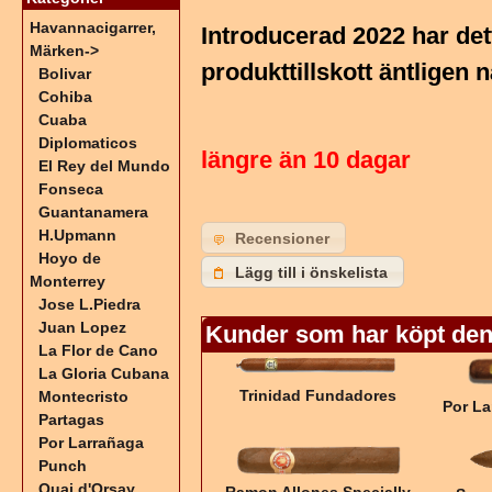
Havannacigarrer,
Introducerad 2022 har dett
Märken
->
produkttillskott äntligen 
Bolivar
Cohiba
Cuaba
Diplomaticos
längre än 10 dagar
El Rey del Mundo
Fonseca
Guantanamera
H.Upmann
Recensioner
Hoyo de
Lägg till i önskelista
Monterrey
Jose L.Piedra
Juan Lopez
Kunder som har köpt den
La Flor de Cano
La Gloria Cubana
Trinidad Fundadores
Montecristo
Por La
Partagas
Por Larrañaga
Punch
Quai d'Orsay