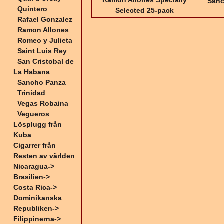
Ramon Allones Specially
Sanc
Quintero
Selected 25-pack
Rafael Gonzalez
Ramon Allones
Romeo y Julieta
Saint Luis Rey
San Cristobal de
La Habana
Sancho Panza
Trinidad
Vegas Robaina
Vegueros
Lösplugg från
Kuba
Cigarrer från
Resten av världen
Nicaragua->
Brasilien->
Costa Rica->
Dominikanska
Republiken->
Filippinerna->