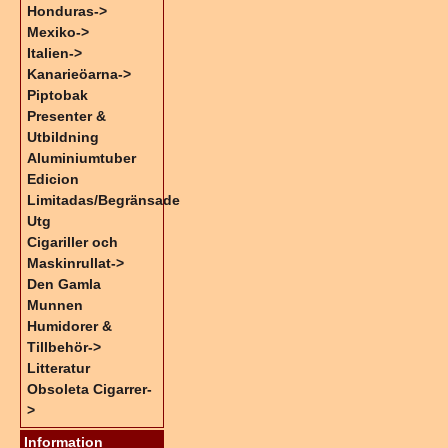
Honduras->
Mexiko->
Italien->
Kanarieöarna->
Piptobak
Presenter &
Utbildning
Aluminiumtuber
Edicion
Limitadas/Begränsade
Utg
Cigariller och
Maskinrullat->
Den Gamla
Munnen
Humidorer &
Tillbehör->
Litteratur
Obsoleta Cigarrer-
>
Information