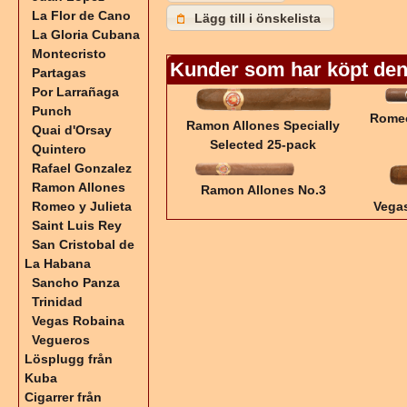
La Flor de Cano
Lägg till i önskelista
La Gloria Cubana
Montecristo
Kunder som har köpt den
Partagas
Por Larrañaga
Punch
Romeo
Ramon Allones Specially
Quai d'Orsay
Selected 25-pack
Quintero
Rafael Gonzalez
Ramon Allones
Ramon Allones No.3
Romeo y Julieta
Vega
Saint Luis Rey
San Cristobal de
La Habana
Sancho Panza
Trinidad
Vegas Robaina
Vegueros
Lösplugg från
Kuba
Cigarrer från