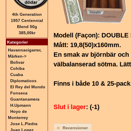
4th Generation
1957 Centennial
Blend 50g
385,00kr
Modell (Façon): DOUBL
Kategorier
Mått: 19,8(50)x160mm.
Havannacigarrer,
En smak av björnbär och 
Märken
->
Bolivar
välbalanserad sötma. Lät
Cohiba
Cuaba
Diplomaticos
Finns i både 10 & 25-pack,
El Rey del Mundo
Fonseca
Guantanamera
H.Upmann
Slut i lager
: (-1)
Hoyo de
Monterrey
Jose L.Piedra
Recensioner
Juan Lopez