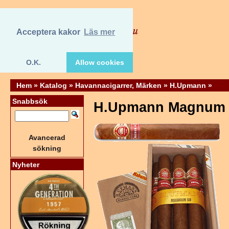
Acceptera kakor
Läs mer
O.K.
Allow cookies
Hem
»
Katalog
»
Havannacigarrer, Märken
»
H.Upmann
»
Snabbsök
H.Upmann Magnum 5
Avancerad
sökning
Nyheter