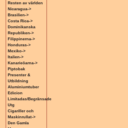
Resten av världen
Nicaragua->
Brasilien->
Costa Rica->
Dominikanska
Republiken->
Filippinerna->
Honduras->
Mexiko->
Italien->
Kanarieöarna->
Piptobak
Presenter &
Utbildning
Aluminiumtuber
Edicion
Limitadas/Begränsade
Utg
Cigariller och
Maskinrullat->
Den Gamla