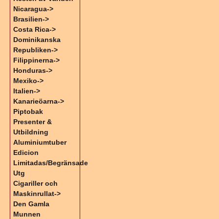
Nicaragua->
Brasilien->
Costa Rica->
Dominikanska
Republiken->
Filippinerna->
Honduras->
Mexiko->
Italien->
Kanarieöarna->
Piptobak
Presenter &
Utbildning
Aluminiumtuber
Edicion
Limitadas/Begränsade
Utg
Cigariller och
Maskinrullat->
Den Gamla
Munnen