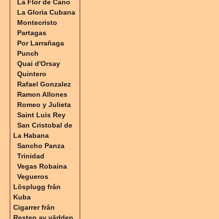
La Flor de Cano
La Gloria Cubana
Montecristo
Partagas
Por Larrañaga
Punch
Quai d'Orsay
Quintero
Rafael Gonzalez
Ramon Allones
Romeo y Julieta
Saint Luis Rey
San Cristobal de
La Habana
Sancho Panza
Trinidad
Vegas Robaina
Vegueros
Lösplugg från
Kuba
Cigarrer från
Resten av världen