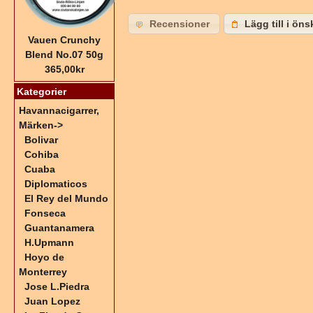
Recensioner
Lägg till i öns
Vauen Crunchy
Blend No.07 50g
365,00kr
Kategorier
Havannacigarrer,
Märken
->
Bolivar
Cohiba
Cuaba
Diplomaticos
El Rey del Mundo
Fonseca
Guantanamera
H.Upmann
Hoyo de
Monterrey
Jose L.Piedra
Juan Lopez