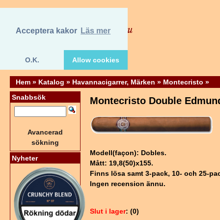
Acceptera kakor
Läs mer
O.K.
Allow cookies
Hem
»
Katalog
»
Havannacigarrer, Märken
»
Montecristo
»
Snabbsök
Montecristo Double Edmun
Avancerad
sökning
Modell(façon): Dobles.
Nyheter
Mått: 19,8(50)x155.
Finns lösa samt 3-pack, 10- och 25-pac
Ingen recension ännu.
Slut i lager
: (0)