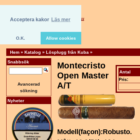
Acceptera kakor
Läs mer
O.K.
Allow cookies
Hem
»
Katalog
»
Lösplugg från Kuba
»
Snabbsök
Montecristo
Antal
Open Master
Pris:
A/T
Avancerad
sökning
Nyheter
Modell(façon):Robusto.