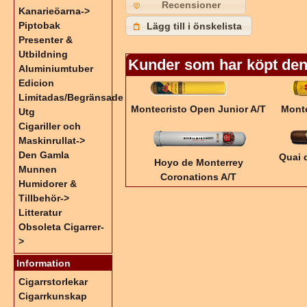
Recensioner
Kanarieöarna->
Piptobak
Lägg till i önskelista
Presenter &
Utbildning
Kunder som har köpt den
Aluminiumtuber
Edicion
Limitadas/Begränsade
Montecristo Open Junior A/T
Mont
Utg
Cigariller och
Maskinrullat->
Den Gamla
Quai 
Hoyo de Monterrey
Munnen
Coronations A/T
Humidorer &
Tillbehör->
Litteratur
Obsoleta Cigarrer-
>
Information
Cigarrstorlekar
Cigarrkunskap