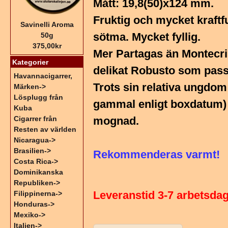
Mått: 19,8(50)x124 mm.
Fruktig och mycket kraftf
Savinelli Aroma
sötma. Mycket fyllig.
50g
375,00kr
Mer Partagas än Montecri
Kategorier
delikat Robusto som pass
Havannacigarrer,
Trots sin relativa ungdom
Märken->
Lösplugg från
gammal enligt boxdatum) 
Kuba
Cigarrer från
mognad.
Resten av världen
Nicaragua->
Brasilien->
Rekommenderas varmt!
Costa Rica->
Dominikanska
Republiken->
Leveranstid 3-7 arbetsda
Filippinerna->
Honduras->
Mexiko->
Italien->