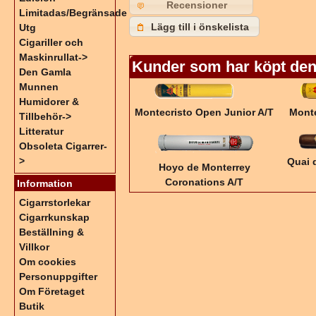
Recensioner
Limitadas/Begränsade
Lägg till i önskelista
Utg
Cigariller och
Maskinrullat->
Kunder som har köpt den
Den Gamla
Munnen
Humidorer &
Montecristo Open Junior A/T
Mont
Tillbehör->
Litteratur
Obsoleta Cigarrer-
>
Quai 
Hoyo de Monterrey
Coronations A/T
Information
Cigarrstorlekar
Cigarrkunskap
Beställning &
Villkor
Om cookies
Personuppgifter
Om Företaget
Butik