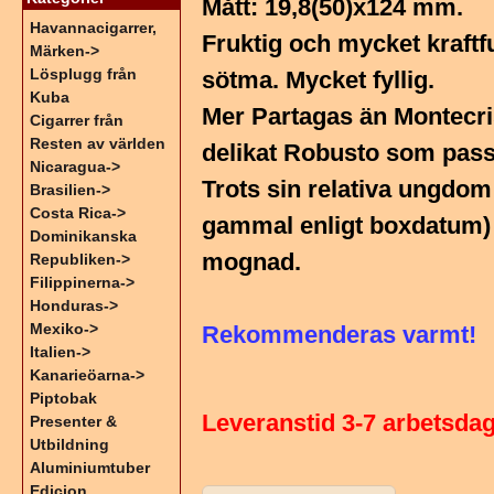
Mått: 19,8(50)x124 mm.
Havannacigarrer,
Fruktig och mycket kraftf
Märken->
Lösplugg från
sötma. Mycket fyllig.
Kuba
Mer Partagas än Montecri
Cigarrer från
Resten av världen
delikat Robusto som pass
Nicaragua->
Trots sin relativa ungdom
Brasilien->
Costa Rica->
gammal enligt boxdatum) 
Dominikanska
mognad.
Republiken->
Filippinerna->
Honduras->
Mexiko->
Rekommenderas varmt!
Italien->
Kanarieöarna->
Piptobak
Leveranstid 3-7 arbetsda
Presenter &
Utbildning
Aluminiumtuber
Edicion