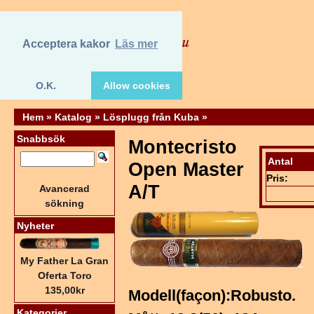
Acceptera kakor
Läs mer
O.K.
Allow cookies
Hem
»
Katalog
»
Lösplugg från Kuba
»
Snabbsök
Montecristo
Antal
Open Master
Pris:
A/T
Avancerad
sökning
Nyheter
My Father La Gran
Oferta Toro
135,00kr
Modell(façon):Robusto.
Kategorier