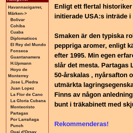
Enligt ett flertal histori
Havannacigarrer,
Märken
->
initierade USA:s inträde i
Bolivar
Cohiba
Cuaba
Smaken är den typiska r
Diplomaticos
peppriga aromer, enligt k
El Rey del Mundo
Fonseca
efter 1995. Min egen erfar
Guantanamera
H.Upmann
slår det mesta. Partagas 
Hoyo de
50-årskalas , nyårsafton o
Monterrey
Jose L.Piedra
utmärkta lagringsegenska
Juan Lopez
Finns av någon anledning 
La Flor de Cano
La Gloria Cubana
bunt i träkabinett med skj
Montecristo
Partagas
Por Larrañaga
Rekommenderas!
Punch
Quai d'Orsay