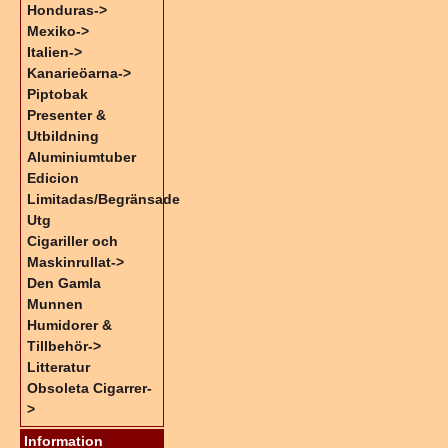
Honduras->
Mexiko->
Italien->
Kanarieöarna->
Piptobak
Presenter &
Utbildning
Aluminiumtuber
Edicion
Limitadas/Begränsade
Utg
Cigariller och
Maskinrullat->
Den Gamla
Munnen
Humidorer &
Tillbehör->
Litteratur
Obsoleta Cigarrer-
>
Information