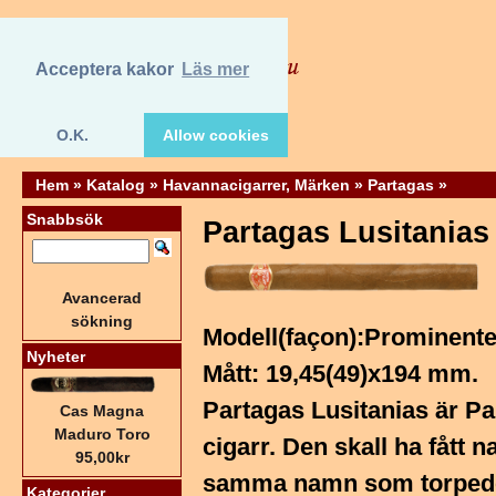
Acceptera kakor
Läs mer
O.K.
Allow cookies
Hem
»
Katalog
»
Havannacigarrer, Märken
»
Partagas
»
Snabbsök
Partagas Lusitanias
Avancerad
sökning
Modell(façon):Prominente
Nyheter
Mått: 19,45(49)x194 mm.
Partagas Lusitanias är P
Cas Magna
Maduro Toro
cigarr. Den skall ha fått 
95,00kr
samma namn som torpeder
Kategorier