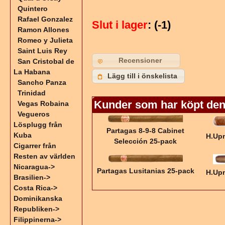
Quintero
Rafael Gonzalez
Slut i lager
: (-1)
Ramon Allones
Romeo y Julieta
Saint Luis Rey
Recensioner
San Cristobal de
La Habana
Lägg till i önskelista
Sancho Panza
Trinidad
Kunder som har köpt den
Vegas Robaina
Vegueros
Lösplugg från
Partagas 8-9-8 Cabinet
Kuba
H.Up
Selección 25-pack
Cigarrer från
Resten av världen
Nicaragua->
Partagas Lusitanias 25-pack
H.Upm
Brasilien->
Costa Rica->
Dominikanska
Republiken->
Filippinerna->