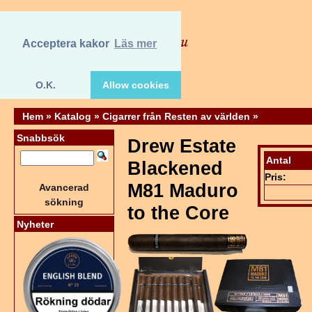
Acceptera kakor
Läs mer
O.K.
Allow cookies
Hem
»
Katalog
»
Cigarrer från Resten av världen
»
Snabbsök
Drew Estate
Antal
Blackened
Pris:
M81 Maduro
Avancerad
sökning
to the Core
Nyheter