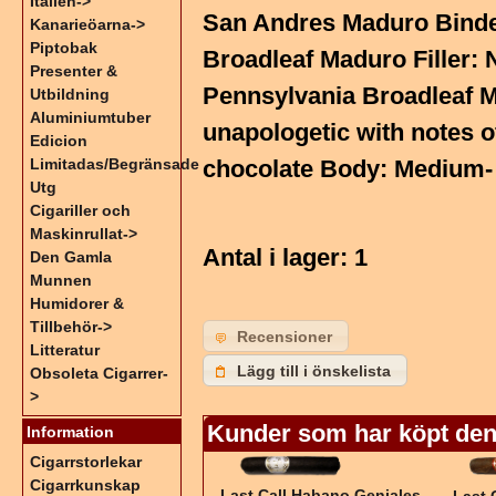
Italien->
San Andres Maduro Binder
Kanarieöarna->
Piptobak
Broadleaf Maduro Filler:
Presenter &
Pennsylvania Broadleaf Ma
Utbildning
Aluminiumtuber
unapologetic with notes o
Edicion
Limitadas/Begränsade
chocolate Body: Medium- 
Utg
Cigariller och
Maskinrullat->
Antal i lager
: 1
Den Gamla
Munnen
Humidorer &
Tillbehör->
Recensioner
Litteratur
Lägg till i önskelista
Obsoleta Cigarrer-
>
Kunder som har köpt den
Information
Cigarrstorlekar
Cigarrkunskap
Last Call Habano Geniales