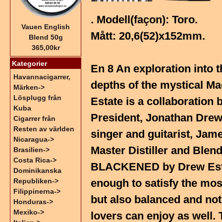
. Modell(façon): Toro.
Vauen English
Mått: 20,6(52)x152mm.
Blend 50g
365,00kr
Kategorier
En 8 An exploration into 
Havannacigarrer,
depths of the mystical 
Märken->
Lösplugg från
Estate is a collaboratio
Kuba
President, Jonathan Drew;
Cigarrer från
Resten av världen
singer and guitarist, Ja
Nicaragua->
Master Distiller and Blen
Brasilien->
Costa Rica->
BLACKENED by Drew Estat
Dominikanska
Republiken->
enough to satisfy the mos
Filippinerna->
but also balanced and no
Honduras->
Mexiko->
lovers can enjoy as wel