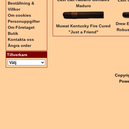
Last 
Beställning &
Maduro
Villkor
Om cookies
Personuppgifter
Drew E
Muwat Kentucky Fire Cured
Om Företaget
Robus
"Just a Friend"
Butik
Kontakta oss
Ångra order
Tillverkare
Copyri
Powe