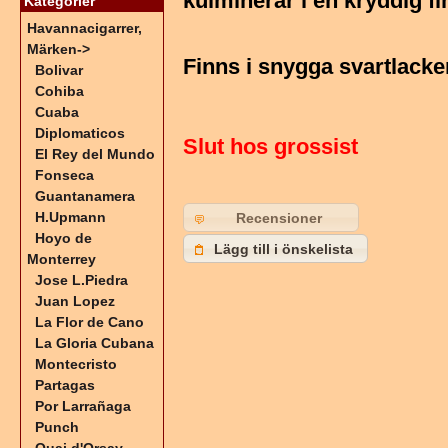
kulminerar i en kryddig fi
Kategorier
Havannacigarrer,
Märken
->
Finns i snygga svartlack
Bolivar
Cohiba
Cuaba
Diplomaticos
Slut hos grossist
El Rey del Mundo
Fonseca
Guantanamera
H.Upmann
Recensioner
Hoyo de
Lägg till i önskelista
Monterrey
Jose L.Piedra
Juan Lopez
La Flor de Cano
La Gloria Cubana
Montecristo
Partagas
Por Larrañaga
Punch