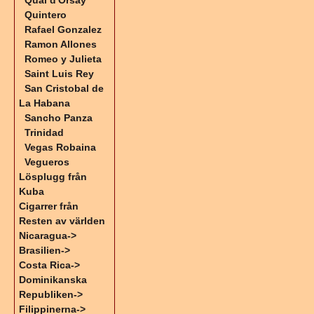
Quai d'Orsay
Quintero
Rafael Gonzalez
Ramon Allones
Romeo y Julieta
Saint Luis Rey
San Cristobal de
La Habana
Sancho Panza
Trinidad
Vegas Robaina
Vegueros
Lösplugg från
Kuba
Cigarrer från
Resten av världen
Nicaragua->
Brasilien->
Costa Rica->
Dominikanska
Republiken->
Filippinerna->