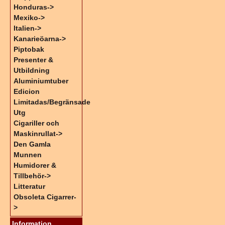
Honduras->
Mexiko->
Italien->
Kanarieöarna->
Piptobak
Presenter &
Utbildning
Aluminiumtuber
Edicion
Limitadas/Begränsade
Utg
Cigariller och
Maskinrullat->
Den Gamla
Munnen
Humidorer &
Tillbehör->
Litteratur
Obsoleta Cigarrer-
>
Information