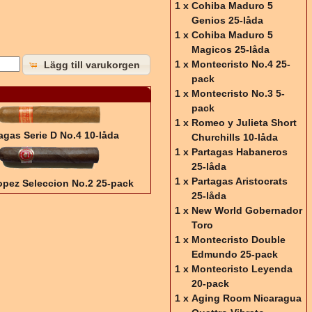
1 x
Cohiba Maduro 5
Genios 25-låda
1 x
Cohiba Maduro 5
Magicos 25-låda
1 x
Montecristo No.4 25-
Lägg till varukorgen
pack
1 x
Montecristo No.3 5-
pack
1 x
Romeo y Julieta Short
agas Serie D No.4 10-låda
Churchills 10-låda
1 x
Partagas Habaneros
25-låda
1 x
Partagas Aristocrats
opez Seleccion No.2 25-pack
25-låda
1 x
New World Gobernador
Toro
1 x
Montecristo Double
Edmundo 25-pack
1 x
Montecristo Leyenda
20-pack
1 x
Aging Room Nicaragua