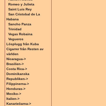
Romeo y Julieta
Saint Luis Rey
San Cristobal de La
Habana
Sancho Panza
Trinidad
Vegas Robaina
Vegueros
Lösplugg från Kuba
Cigarrer från Resten av
världen
Nicaragua->
Brasilien->
Costa Rica->
Dominikanska
Republiken->
Filippinerna->
Honduras->
Mexiko->
Italien->
Kanarieöarna->