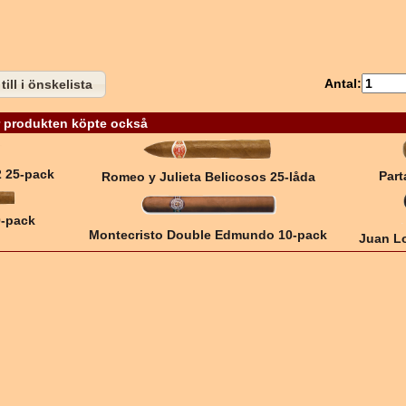
Antal:
till i önskelista
 produkten köpte också
2 25-pack
Part
Romeo y Julieta Belicosos 25-låda
0-pack
Montecristo Double Edmundo 10-pack
Juan L