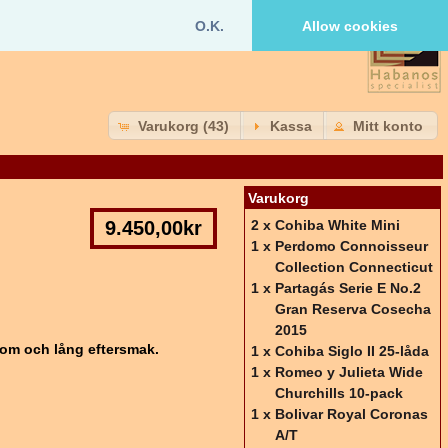
O.K.
Allow cookies
Varukorg (43)
Kassa
Mitt konto
Varukorg
9.450,00kr
2 x
Cohiba White Mini
1 x
Perdomo Connoisseur
Collection Connecticut
1 x
Partagás Serie E No.2
Gran Reserva Cosecha
2015
arom och lång eftersmak.
1 x
Cohiba Siglo II 25-låda
1 x
Romeo y Julieta Wide
Churchills 10-pack
1 x
Bolivar Royal Coronas
A/T