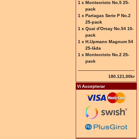
1 x
Montecristo No.5 25-
pack
1 x
Partagas Serie P No.2
25-pack
1 x
Quai d'Orsay No.54 10-
pack
1 x
H.Upmann Magnum 54
25-låda
1 x
Montecristo No.2 25-
pack
180.121,00kr
Vi Accepterar