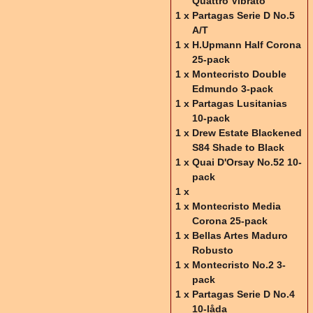
Quattro Vibrato
1 x
Partagas Serie D No.5
A/T
1 x
H.Upmann Half Corona
25-pack
1 x
Montecristo Double
Edmundo 3-pack
1 x
Partagas Lusitanias
10-pack
1 x
Drew Estate Blackened
S84 Shade to Black
1 x
Quai D'Orsay No.52 10-
pack
1 x
1 x
Montecristo Media
Corona 25-pack
1 x
Bellas Artes Maduro
Robusto
1 x
Montecristo No.2 3-
pack
1 x
Partagas Serie D No.4
10-låda