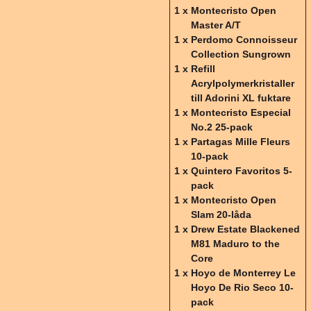
1 x
Montecristo Open
Master A/T
1 x
Perdomo Connoisseur
Collection Sungrown
1 x
Refill
Acrylpolymerkristaller
till Adorini XL fuktare
1 x
Montecristo Especial
No.2 25-pack
1 x
Partagas Mille Fleurs
10-pack
1 x
Quintero Favoritos 5-
pack
1 x
Montecristo Open
Slam 20-låda
1 x
Drew Estate Blackened
M81 Maduro to the
Core
1 x
Hoyo de Monterrey Le
Hoyo De Rio Seco 10-
pack