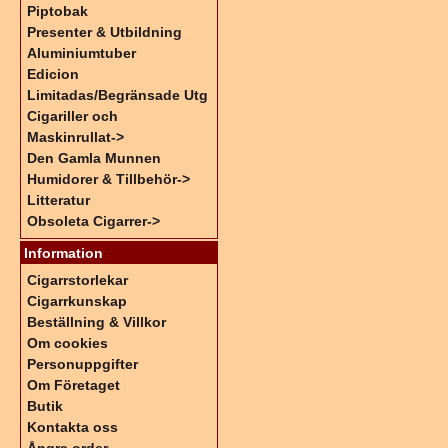
Piptobak
Presenter & Utbildning
Aluminiumtuber
Edicion
Limitadas/Begränsade Utg
Cigariller och
Maskinrullat->
Den Gamla Munnen
Humidorer & Tillbehör->
Litteratur
Obsoleta Cigarrer->
Information
Cigarrstorlekar
Cigarrkunskap
Beställning & Villkor
Om cookies
Personuppgifter
Om Företaget
Butik
Kontakta oss