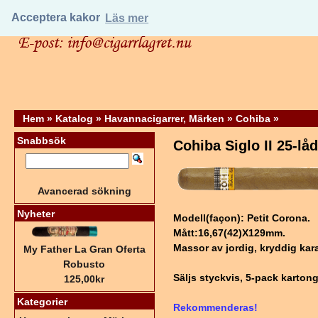
Acceptera kakor
Läs mer
Hem
»
Katalog
»
Havannacigarrer, Märken
»
Cohiba
»
Snabbsök
Cohiba Siglo II 25-lå
Avancerad sökning
Nyheter
Modell(façon): Petit Corona.
Mått:16,67(42)X129mm.
Massor av jordig, kryddig kar
My Father La Gran Oferta
Robusto
Säljs styckvis, 5-pack kartong 
125,00kr
Kategorier
Rekommenderas!