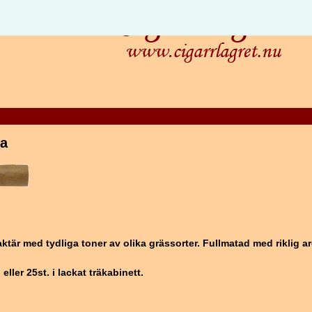
da
aktär med tydliga toner av olika grässorter. Fullmatad med riklig 
eller 25st. i lackat träkabinett.