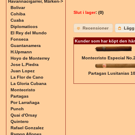
Havannacigarrer, Märken
->
Bolivar
Slut i lager
: (0)
Cohiba
Cuaba
Diplomaticos
Recensioner
Lägg 
El Rey del Mundo
Fonseca
Kunder som har köpt den här
Guantanamera
H.Upmann
Montecristo Especial No.
Hoyo de Monterrey
Jose L.Piedra
Juan Lopez
Partagas Lusitanias 1
La Flor de Cano
La Gloria Cubana
Montecristo
Partagas
Por Larrañaga
Punch
Quai d'Orsay
Quintero
Rafael Gonzalez
Ramon Allones