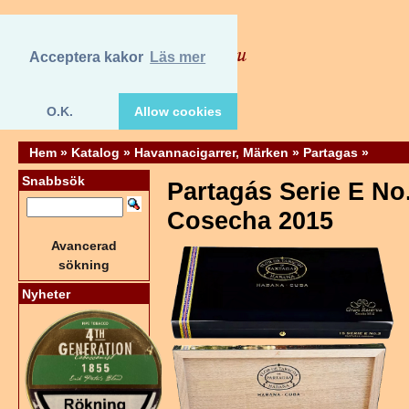
Acceptera kakor
Läs mer
O.K.
Allow cookies
Hem
»
Katalog
»
Havannacigarrer, Märken
»
Partagas
»
Snabbsök
Partagás Serie E No
Cosecha 2015
Avancerad
sökning
Nyheter