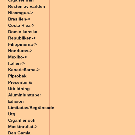
Cigarrer från
Resten av världen
Nicaragua->
Brasilien->
Costa Rica->
Dominikanska
Republiken->
Filippinerna->
Honduras->
Mexiko->
Italien->
Kanarieöarna->
Piptobak
Presenter &
Utbildning
Aluminiumtuber
Edicion
Limitadas/Begränsade
Utg
Cigariller och
Maskinrullat->
Den Gamla