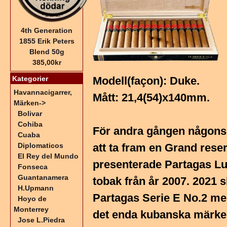
4th Generation
1855 Erik Peters
Blend 50g
385,00kr
Kategorier
Modell(façon): Duke.
Havannacigarrer,
Mått: 21,4(54)x140mm.
Märken
->
Bolivar
Cohiba
För andra gången någonsi
Cuaba
Diplomaticos
att ta fram en Grand res
El Rey del Mundo
presenterade Partagas Lus
Fonseca
Guantanamera
tobak från år 2007. 2021 
H.Upmann
Partagas Serie E No.2 med
Hoyo de
Monterrey
det enda kubanska märke
Jose L.Piedra