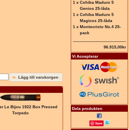
1 x
Cohiba Maduro 5
Genios 25-låda
1 x
Cohiba Maduro 5
Magicos 25-låda
1 x
Montecristo No.4 25-
pack
96.915,00kr
Vi Accepterar
Lägg till varukorgen
er Le Bijou 1922 Box Pressed
Dela produkten
Torpedo
Save