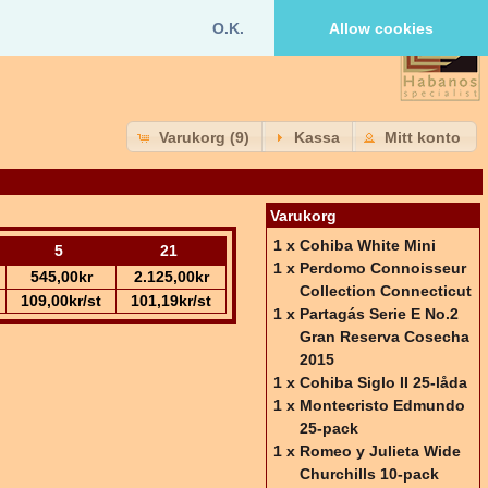
O.K.
Allow cookies
Varukorg (9)
Kassa
Mitt konto
Varukorg
1 x
Cohiba White Mini
5
21
1 x
Perdomo Connoisseur
545,00kr
2.125,00kr
Collection Connecticut
109,00kr/st
101,19kr/st
1 x
Partagás Serie E No.2
Gran Reserva Cosecha
2015
1 x
Cohiba Siglo II 25-låda
1 x
Montecristo Edmundo
25-pack
1 x
Romeo y Julieta Wide
Churchills 10-pack