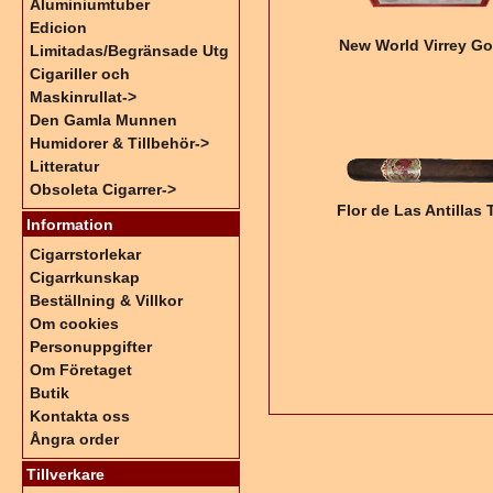
Aluminiumtuber
Edicion
New World Virrey G
Limitadas/Begränsade Utg
Cigariller och
Maskinrullat->
Den Gamla Munnen
Humidorer & Tillbehör->
Litteratur
Obsoleta Cigarrer->
Flor de Las Antillas 
Information
Cigarrstorlekar
Cigarrkunskap
Beställning & Villkor
Om cookies
Personuppgifter
Om Företaget
Butik
Kontakta oss
Ångra order
Tillverkare