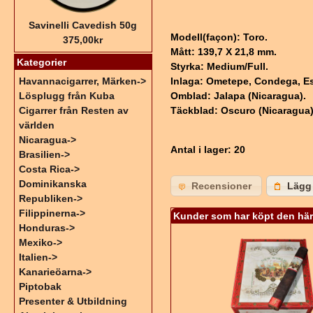
Savinelli Cavedish 50g
Modell(façon): Toro.
375,00kr
Mått: 139,7 X 21,8 mm.
Kategorier
Styrka: Medium/Full.
Havannacigarrer, Märken->
Inlaga: Ometepe, Condega, Est
Lösplugg från Kuba
Omblad: Jalapa (Nicaragua).
Cigarrer från Resten av
Täckblad: Oscuro (Nicaragua)
världen
Nicaragua->
Antal i lager
: 20
Brasilien->
Costa Rica->
Dominikanska
Recensioner
Lägg 
Republiken->
Filippinerna->
Kunder som har köpt den här
Honduras->
Mexiko->
Italien->
Kanarieöarna->
Piptobak
Presenter & Utbildning