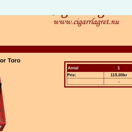
or Toro
Antal
1
Pris:
115,00kr
-