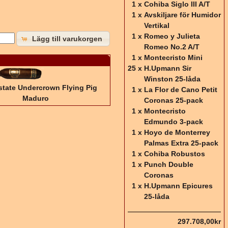
1 x
Cohiba Siglo III A/T
1 x
Avskiljare för Humidor
Vertikal
1 x
Romeo y Julieta
Lägg till varukorgen
Romeo No.2 A/T
1 x
Montecristo Mini
25 x
H.Upmann Sir
Winston 25-låda
state Undercrown Flying Pig
1 x
La Flor de Cano Petit
Maduro
Coronas 25-pack
1 x
Montecristo
Edmundo 3-pack
1 x
Hoyo de Monterrey
Palmas Extra 25-pack
1 x
Cohiba Robustos
1 x
Punch Double
Coronas
1 x
H.Upmann Epicures
25-låda
297.708,00kr