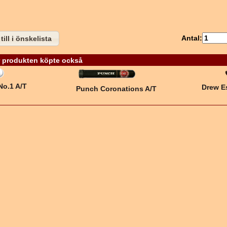
Antal:
till i önskelista
 produkten köpte också
No.1 A/T
Drew E
Punch Coronations A/T