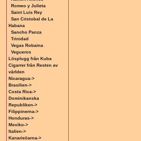
Romeo y Julieta
Saint Luis Rey
San Cristobal de La
Habana
Sancho Panza
Trinidad
Vegas Robaina
Vegueros
Lösplugg från Kuba
Cigarrer från Resten av
världen
Nicaragua->
Brasilien->
Costa Rica->
Dominikanska
Republiken->
Filippinerna->
Honduras->
Mexiko->
Italien->
Kanarieöarna->