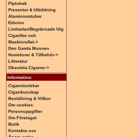
Piptobak
Presenter & Utbildning
Aluminiumtuber
Edicion
Limitadas/Begränsade Utg
Cigariller och
Maskinrullat->
Den Gamla Munnen
Humidorer & Tillbehör->
Litteratur
Obsoleta Cigarrer->
Information
Cigarrstorlekar
Cigarrkunskap
Beställning & Villkor
Om cookies
Personuppgifter
Om Företaget
Butik
Kontakta oss