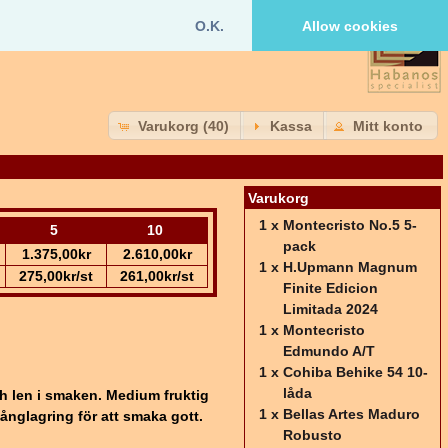
O.K.
Allow cookies
Varukorg (40)
Kassa
Mitt konto
Varukorg
1 x
Montecristo No.5 5-
5
10
pack
1.375,00kr
2.610,00kr
1 x
H.Upmann Magnum
275,00kr/st
261,00kr/st
Finite Edicion
Limitada 2024
1 x
Montecristo
Edmundo A/T
1 x
Cohiba Behike 54 10-
låda
ch len i smaken. Medium fruktig
1 x
Bellas Artes Maduro
nglagring för att smaka gott.
Robusto