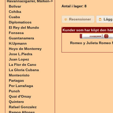
Havannacigarrer, Märken
->
Antal i lager
: 8
Bolivar
Cohiba
Cuaba
Recensioner
Lägg 
Diplomaticos
El Rey del Mundo
Kunder som har köpt den här
Fonseca
Guantanamera
Romeo y Julieta Romeo 
H.Upmann
Hoyo de Monterrey
Jose L.Piedra
Juan Lopez
La Flor de Cano
La Gloria Cubana
Montecristo
Partagas
Por Larrañaga
Punch
Quai d'Orsay
Quintero
Rafael Gonzalez
Ramon Allones