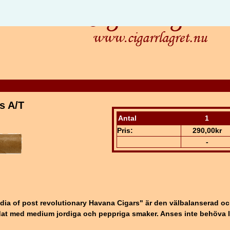
s A/T
Antal
1
Pris:
290,00kr
-
edia of post revolutionary Havana Cigars" är den välbalanserad o
t med medium jordiga och peppriga smaker. Anses inte behöva lå