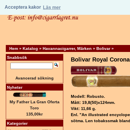
Acceptera kakor
Läs mer
Hem
»
Katalog
»
Havannacigarrer, Märken
»
Bolivar
»
Snabbsök
Bolivar Royal Corona
Avancerad sökning
Nyheter
Modell: Robusto.
My Father La Gran Oferta
Mått: 19,8(50)x124mm.
Toro
Vikt: 11,66 g.
135,00kr
Enl. "An illustrated encyclop
sötma. Len tobakssmak blanda
Kategorier