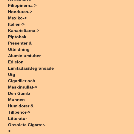
Filippinerna->
Honduras->
Mexiko->
Italien->
Kanarieöarna->
Piptobak
Presenter &
Utbildning
Aluminiumtuber
Edicion
Limitadas/Begränsade
Utg
Cigariller och
Maskinrullat->
Den Gamla
Munnen
Humidorer &
Tillbehör->
Litteratur
Obsoleta Cigarrer-
>