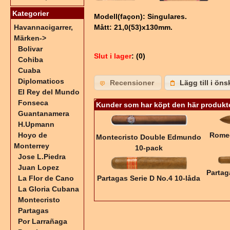
Kategorier
Modell(façon): Singulares.
Havannacigarrer,
Mått: 21,0(53)x130mm.
Märken
->
Bolivar
Slut i lager
: (0)
Cohiba
Cuaba
Diplomaticos
Recensioner
Lägg till i öns
El Rey del Mundo
Fonseca
Kunder som har köpt den här produkt
Guantanamera
H.Upmann
Romeo
Hoyo de
Montecristo Double Edmundo
Monterrey
10-pack
Jose L.Piedra
Juan Lopez
Partag
Partagas Serie D No.4 10-låda
La Flor de Cano
La Gloria Cubana
Montecristo
Partagas
Por Larrañaga