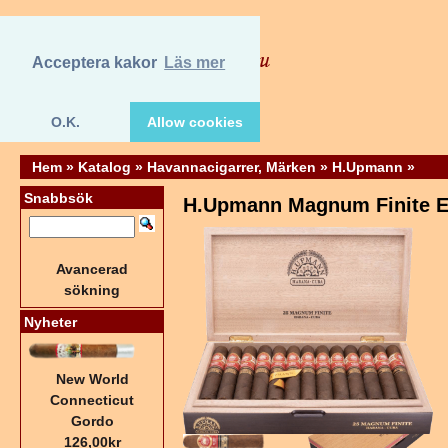
Acceptera kakor
Läs mer
O.K.
Allow cookies
Hem
»
Katalog
»
Havannacigarrer, Märken
»
H.Upmann
»
Snabbsök
H.Upmann Magnum Finite Ed
Avancerad
sökning
Nyheter
New World
Connecticut
Gordo
126,00kr