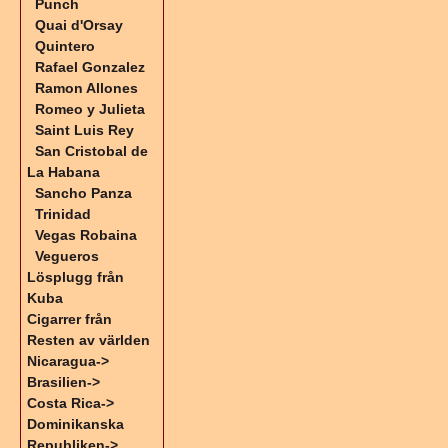
Punch
Quai d'Orsay
Quintero
Rafael Gonzalez
Ramon Allones
Romeo y Julieta
Saint Luis Rey
San Cristobal de
La Habana
Sancho Panza
Trinidad
Vegas Robaina
Vegueros
Lösplugg från
Kuba
Cigarrer från
Resten av världen
Nicaragua->
Brasilien->
Costa Rica->
Dominikanska
Republiken->