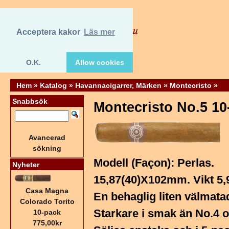
Acceptera kakor
Läs mer
O.K.
Allow cookies
Hem
»
Katalog
»
Havannacigarrer, Märken
»
Montecristo
»
Snabbsök
Montecristo No.5 10
Avancerad
sökning
Modell (Façon): Perlas.
Nyheter
15,87(40)X102mm. Vikt 5,
Casa Magna
En behaglig liten välmata
Colorado Torito
Starkare i smak än No.4 
10-pack
775,00kr