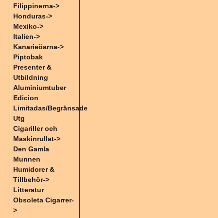
Filippinerna->
Honduras->
Mexiko->
Italien->
Kanarieöarna->
Piptobak
Presenter &
Utbildning
Aluminiumtuber
Edicion
Limitadas/Begränsade
Utg
Cigariller och
Maskinrullat->
Den Gamla
Munnen
Humidorer &
Tillbehör->
Litteratur
Obsoleta Cigarrer-
>