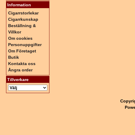
Information
Cigarrstorlekar
Cigarrkunskap
Beställning &
Villkor
Om cookies
Personuppgifter
Om Företaget
Butik
Kontakta oss
Ångra order
Tillverkare
Copyri
Powe