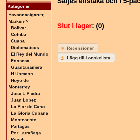
Säljes enstaka och i 5-pa
Kategorier
Havannacigarrer,
Märken
->
Slut i lager
: (0)
Bolivar
Cohiba
Cuaba
Diplomaticos
Recensioner
El Rey del Mundo
Lägg till i önskelista
Fonseca
Guantanamera
H.Upmann
Hoyo de
Monterrey
Jose L.Piedra
Juan Lopez
La Flor de Cano
La Gloria Cubana
Montecristo
Partagas
Por Larrañaga
Punch