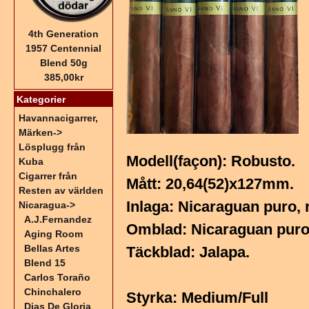
4th Generation
1957 Centennial
Blend 50g
385,00kr
Kategorier
Havannacigarrer,
Märken->
Lösplugg från
Modell(façon): Robusto.
Kuba
Cigarrer från
Mått: 20,64(52)x127mm.
Resten av världen
Inlaga: Nicaraguan puro,
Nicaragua
->
A.J.Fernandez
Omblad: Nicaraguan puro,
Aging Room
Bellas Artes
Täckblad: Jalapa.
Blend 15
Carlos Toraño
Chinchalero
Styrka: Medium/Full
Dias De Gloria