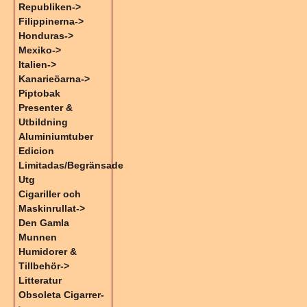
Republiken->
Filippinerna->
Honduras->
Mexiko->
Italien->
Kanarieöarna->
Piptobak
Presenter &
Utbildning
Aluminiumtuber
Edicion
Limitadas/Begränsade
Utg
Cigariller och
Maskinrullat->
Den Gamla
Munnen
Humidorer &
Tillbehör->
Litteratur
Obsoleta Cigarrer-