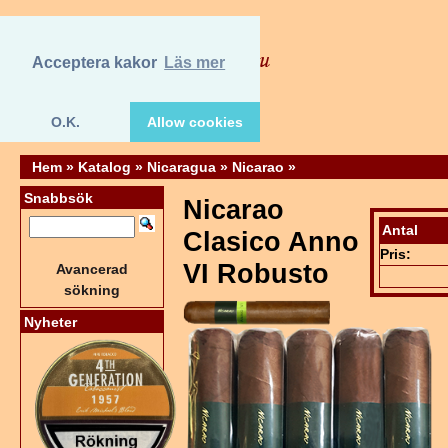
Acceptera kakor
Läs mer
O.K.
Allow cookies
Hem
»
Katalog
»
Nicaragua
»
Nicarao
»
Snabbsök
Nicarao
Antal
Clasico Anno
Pris:
VI Robusto
Avancerad
sökning
Nyheter