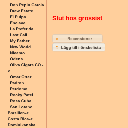
Don Pepin Garcia
Drew Estate
El Pulpo
Slut hos grossist
Enclave
La Preferida
Last Call
Recensioner
My Father
New World
Lägg till i önskelista
Nicarao
Odens
Oliva Cigars CO.-
>
Omar Ortez
Padron
Perdomo
Rocky Patel
Rosa Cuba
San Lotano
Brasilien->
Costa Rica->
Dominikanska