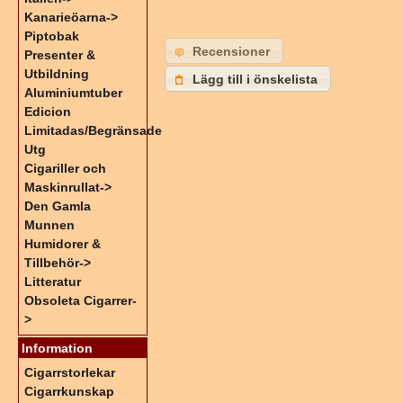
Kanarieöarna->
Piptobak
Recensioner
Presenter &
Utbildning
Lägg till i önskelista
Aluminiumtuber
Edicion
Limitadas/Begränsade
Utg
Cigariller och
Maskinrullat->
Den Gamla
Munnen
Humidorer &
Tillbehör->
Litteratur
Obsoleta Cigarrer-
>
Information
Cigarrstorlekar
Cigarrkunskap