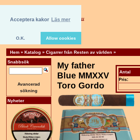
Acceptera kakor
Läs mer
O.K.
Allow cookies
Hem
»
Katalog
»
Cigarrer från Resten av världen
»
Snabbsök
My father
Antal
Blue MMXXV
Pris:
Toro Gordo
Avancerad
sökning
Nyheter