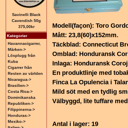
Savinelli Black
Cavendish 50g
Modell(façon): Toro Gord
375,00kr
Mått: 23,8(60)x152mm.
Kategorier
Täckblad: Connecticut Br
Havannacigarrer,
Märken->
Omblad: Honduransk Cor
Lösplugg från
Kuba
Inlaga: Honduransk Corojo
Cigarrer från
En produktlinje med tobak
Resten av världen
Nicaragua->
Finca La Opulencia i Tal
Brasilien->
Mild söt med en tydlig sma
Costa Rica->
Dominikanska
Välbyggd, lite tuffare med
Republiken->
Filippinerna->
Honduras->
Mexiko->
Antal i lager
: 19
Italien->