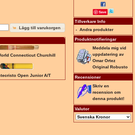
Save
Tillverkare Info
Lägg till varukorgen
-
Andra produkter
Produktnotifieringar
Meddela mig vid
uppdatering av
orld Connecticut Churchill
Omar Ortez
Original Robusto
tecristo Open Junior A/T
Recensioner
Skriv en
recension om
denna produkt!
Valutor