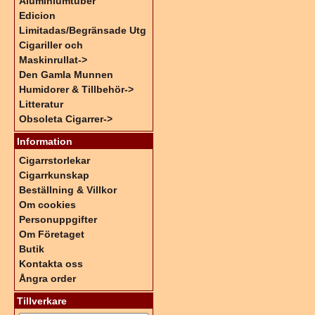
Aluminiumtuber
Edicion
Limitadas/Begränsade Utg
Cigariller och
Maskinrullat->
Den Gamla Munnen
Humidorer & Tillbehör->
Litteratur
Obsoleta Cigarrer->
Information
Cigarrstorlekar
Cigarrkunskap
Beställning & Villkor
Om cookies
Personuppgifter
Om Företaget
Butik
Kontakta oss
Ångra order
Tillverkare