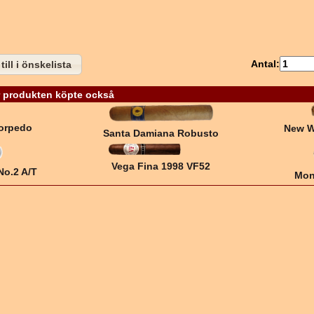
Antal:
till i önskelista
 produkten köpte också
orpedo
New W
Santa Damiana Robusto
Vega Fina 1998 VF52
No.2 A/T
Mon