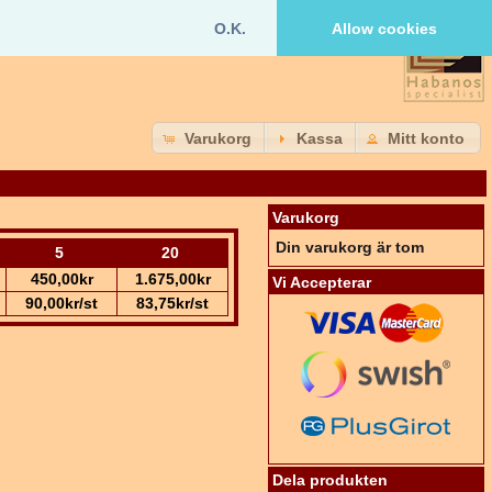
O.K.
Allow cookies
Varukorg
Kassa
Mitt konto
Varukorg
Din varukorg är tom
5
20
450,00kr
1.675,00kr
Vi Accepterar
90,00kr/st
83,75kr/st
Dela produkten