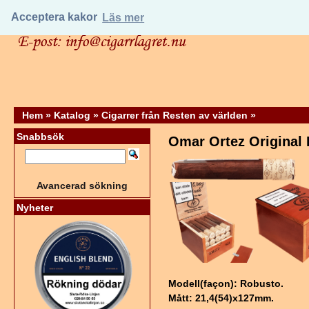
Acceptera kakor
Läs mer
Hem
»
Katalog
»
Cigarrer från Resten av världen
»
Snabbsök
Omar Ortez Original
Avancerad sökning
Nyheter
Modell(façon): Robusto.
Mått: 21,4(54)x127mm.