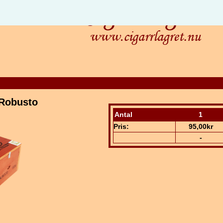
 Robusto
Antal
1
Pris:
95,00kr
-