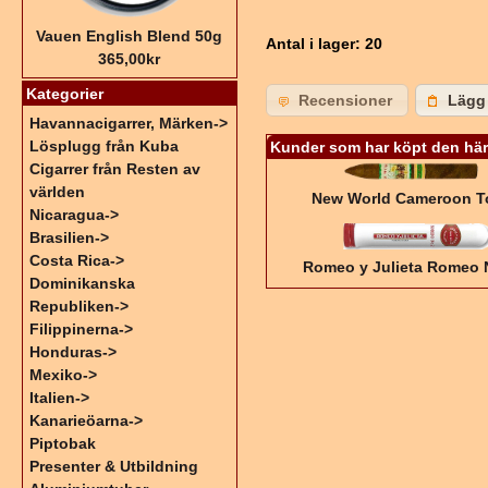
Vauen English Blend 50g
Antal i lager
: 20
365,00kr
Kategorier
Recensioner
Lägg 
Havannacigarrer, Märken->
Lösplugg från Kuba
Kunder som har köpt den här
Cigarrer från Resten av
världen
New World Cameroon T
Nicaragua->
Brasilien->
Costa Rica->
Romeo y Julieta Romeo 
Dominikanska
Republiken->
Filippinerna->
Honduras->
Mexiko->
Italien->
Kanarieöarna->
Piptobak
Presenter & Utbildning