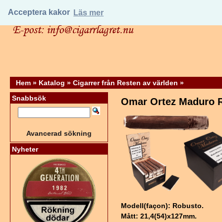
Acceptera kakor
Läs mer
Hem
»
Katalog
»
Cigarrer från Resten av världen
»
Snabbsök
Omar Ortez Maduro 
Avancerad sökning
Nyheter
Modell(façon): Robusto.
Mått: 21,4(54)x127mm.