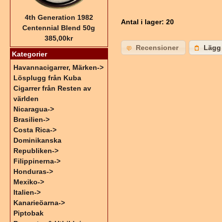
4th Generation 1982
Antal i lager
: 20
Centennial Blend 50g
385,00kr
Recensioner
Lägg 
Kategorier
Havannacigarrer, Märken->
Lösplugg från Kuba
Cigarrer från Resten av
världen
Nicaragua->
Brasilien->
Costa Rica->
Dominikanska
Republiken->
Filippinerna->
Honduras->
Mexiko->
Italien->
Kanarieöarna->
Piptobak