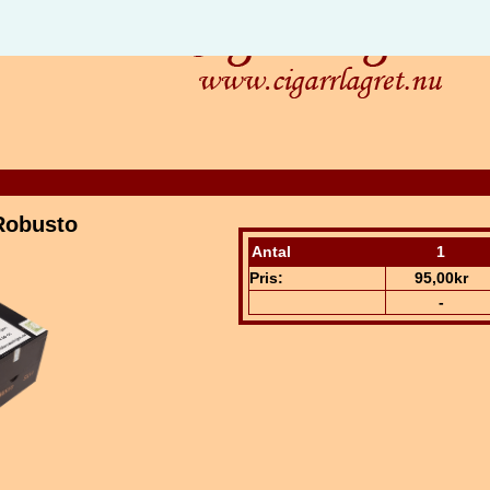
Robusto
Antal
1
Pris:
95,00kr
-