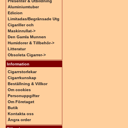
Presenter & Utbildning
Aluminiumtuber
Edicion
Limitadas/Begränsade Utg
Cigariller och
Maskinrullat->
Den Gamla Munnen
Humidorer & Tillbehör->
Litteratur
Obsoleta Cigarrer->
Information
Cigarrstorlekar
Cigarrkunskap
Beställning & Villkor
Om cookies
Personuppgifter
Om Företaget
Butik
Kontakta oss
Ångra order