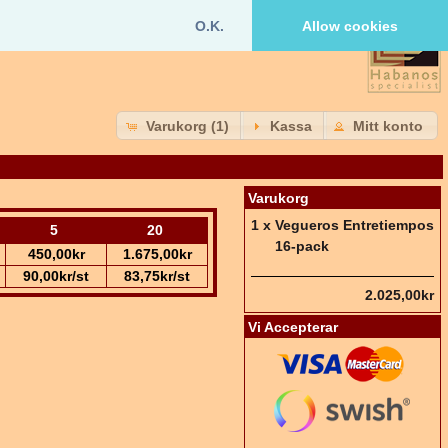
O.K.
Allow cookies
Varukorg (1)
Kassa
Mitt konto
Varukorg
1 x
Vegueros Entretiempos
5
20
16-pack
450,00kr
1.675,00kr
90,00kr/st
83,75kr/st
2.025,00kr
Vi Accepterar