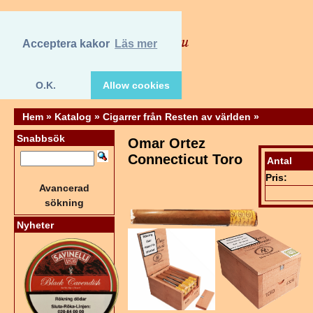
Acceptera kakor
Läs mer
O.K.
Allow cookies
Hem
»
Katalog
»
Cigarrer från Resten av världen
»
Snabbsök
Omar Ortez
Connecticut Toro
Antal
Pris:
Avancerad
sökning
Nyheter