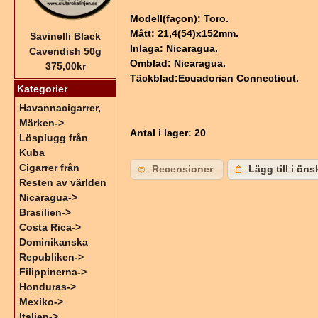
Modell(façon): Toro.
Mått: 21,4(54)x152mm.
Savinelli Black
Inlaga: Nicaragua.
Cavendish 50g
Omblad: Nicaragua.
375,00kr
Täckblad:Ecuadorian Connecticut.
Kategorier
Havannacigarrer,
Märken->
Antal i lager
: 20
Lösplugg från
Kuba
Cigarrer från
Recensioner
Lägg till i öns
Resten av världen
Nicaragua->
Brasilien->
Costa Rica->
Dominikanska
Republiken->
Filippinerna->
Honduras->
Mexiko->
Italien->