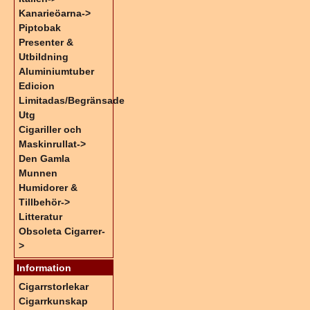
Kanarieöarna->
Piptobak
Presenter &
Utbildning
Aluminiumtuber
Edicion
Limitadas/Begränsade
Utg
Cigariller och
Maskinrullat->
Den Gamla
Munnen
Humidorer &
Tillbehör->
Litteratur
Obsoleta Cigarrer-
>
Information
Cigarrstorlekar
Cigarrkunskap