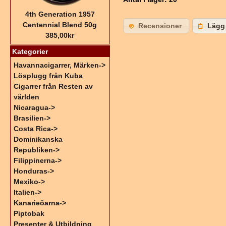
4th Generation 1957
Centennial Blend 50g
Recensioner
Lägg 
385,00kr
Kategorier
Havannacigarrer, Märken->
Lösplugg från Kuba
Cigarrer från Resten av
världen
Nicaragua->
Brasilien->
Costa Rica->
Dominikanska
Republiken->
Filippinerna->
Honduras->
Mexiko->
Italien->
Kanarieöarna->
Piptobak
Presenter & Utbildning