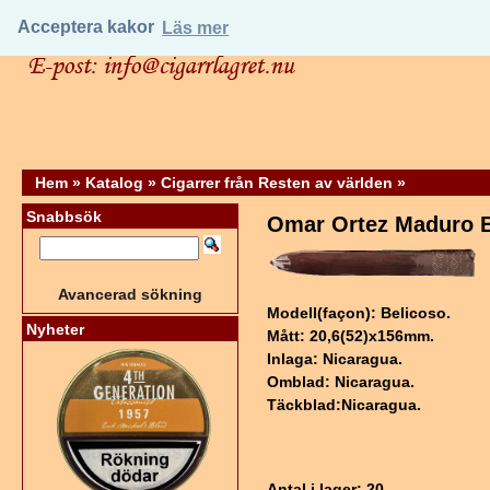
Acceptera kakor
Läs mer
Hem
»
Katalog
»
Cigarrer från Resten av världen
»
Snabbsök
Omar Ortez Maduro B
Avancerad sökning
Modell(façon): Belicoso.
Nyheter
Mått: 20,6(52)x156mm.
Inlaga: Nicaragua.
Omblad: Nicaragua.
Täckblad:Nicaragua.
Antal i lager
: 20