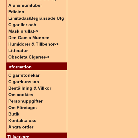
Aluminiumtuber
Edicion
Limitadas/Begränsade Utg
Cigariller och
Maskinrullat->
Den Gamla Munnen
Humidorer & Tillbehör->
Litteratur
Obsoleta Cigarrer->
Information
Cigarrstorlekar
Cigarrkunskap
Beställning & Villkor
Om cookies
Personuppgifter
Om Företaget
Butik
Kontakta oss
Ångra order
Tillverkare