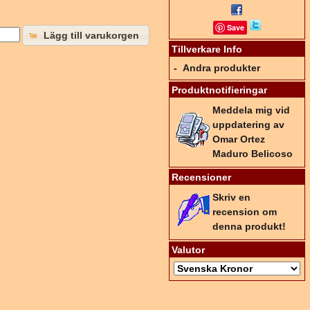
Save
Lägg till varukorgen
Tillverkare Info
-
Andra produkter
Produktnotifieringar
Meddela mig vid
uppdatering av
Omar Ortez
Maduro Belicoso
Recensioner
Skriv en
recension om
denna produkt!
Valutor