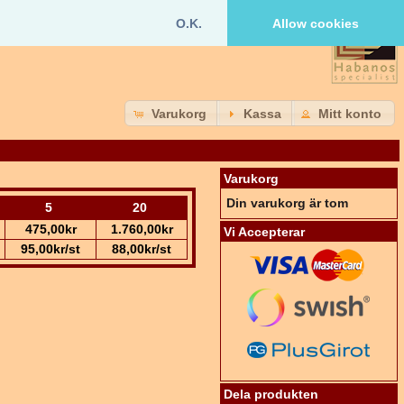
O.K.
Allow cookies
Varukorg
Kassa
Mitt konto
Varukorg
Din varukorg är tom
5
20
475,00kr
1.760,00kr
Vi Accepterar
95,00kr/st
88,00kr/st
Dela produkten