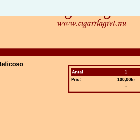
elicoso
Antal
1
Pris:
100,00kr
-