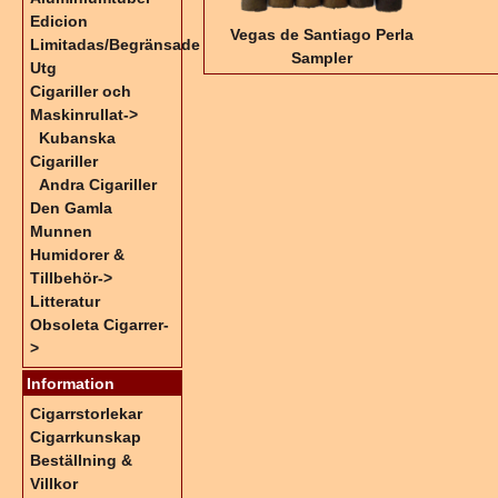
Edicion
Vegas de Santiago Perla
Limitadas/Begränsade
Sampler
Utg
Cigariller och
Maskinrullat
->
Kubanska
Cigariller
Andra Cigariller
Den Gamla
Munnen
Humidorer &
Tillbehör->
Litteratur
Obsoleta Cigarrer-
>
Information
Cigarrstorlekar
Cigarrkunskap
Beställning &
Villkor