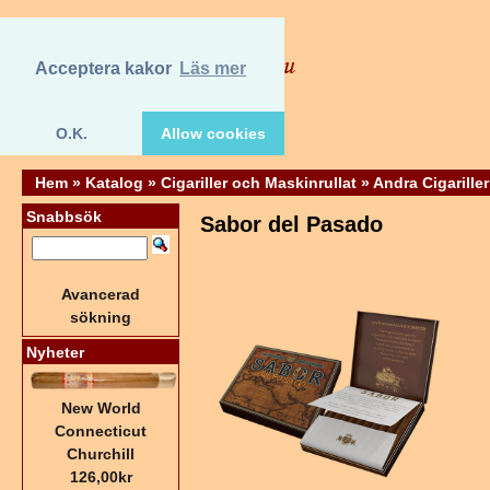
Acceptera kakor
Läs mer
O.K.
Allow cookies
Hem
»
Katalog
»
Cigariller och Maskinrullat
»
Andra Cigariller
Snabbsök
Sabor del Pasado
Avancerad
sökning
Nyheter
New World
Connecticut
Churchill
126,00kr