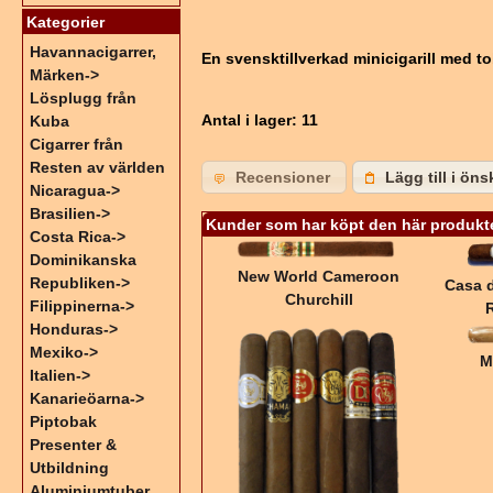
Kategorier
Havannacigarrer,
En svensktillverkad minicigarill med t
Märken->
Lösplugg från
Antal i lager
: 11
Kuba
Cigarrer från
Resten av världen
Recensioner
Lägg till i öns
Nicaragua->
Brasilien->
Kunder som har köpt den här produkt
Costa Rica->
Dominikanska
New World Cameroon
Republiken->
Casa d
Churchill
Filippinerna->
Honduras->
Mexiko->
M
Italien->
Kanarieöarna->
Piptobak
Presenter &
Utbildning
Aluminiumtuber